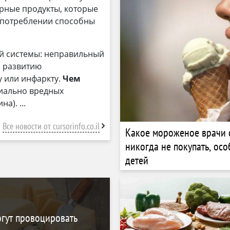
ярные продукты, которые
 употреблении способны
ой системы: неправильный
, развитию
у или инфаркту.
Чем
иально вредных
ина).
Все новости от cursorinfo.co.il
Какое мороженое врачи 
никогда не покупать, ос
детей
гут провоцировать