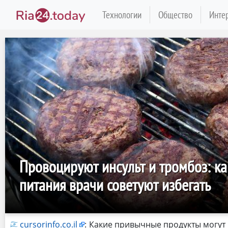
Технологии
Общество
Инте
Провоцируют инсульт и тромбоз: ка
питания врачи советуют избегать
cursorinfo.co.il
:
Какие привычные продукты могут 