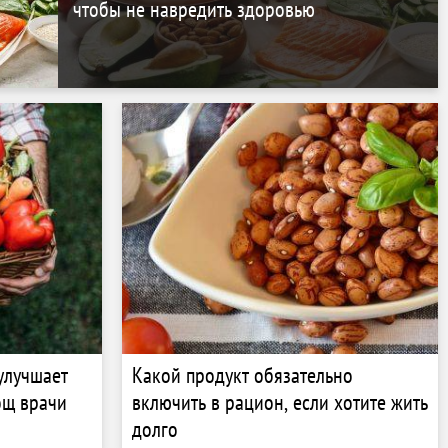
чтобы не навредить здоровью
улучшает
Какой продукт обязательно
ощ врачи
включить в рацион, если хотите жить
долго