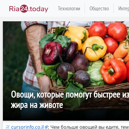
Технологии
Общество
Инте
Овощи, которые помогут быстрее из
жира на животе
cursorinfo.co.il
:
Чем больше овощей вы едите, тем