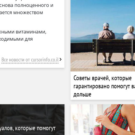
снова полноценного и
дается множеством
ажными витаминами,
ходимыми для
Все новости от cursorinfo.co.il
Советы врачей, которые
гарантировано помогут в
дольше
уалов, которые помогут