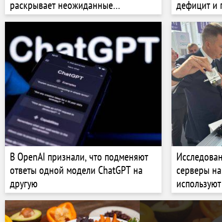
раскрывает неожиданные
дефицит и 
уязвимости
ФОКУС ВН
В OpenAI признали, что подменяют
Исследован
ответы одной модели ChatGPT на
серверы на
другую
используют
предприят