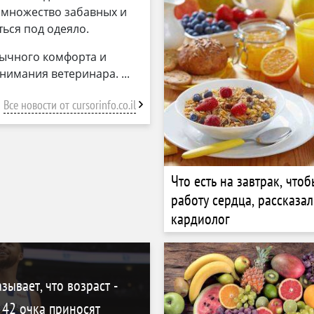
ь множество забавных и
ься под одеяло.
бычного комфорта и
внимания ветеринара.
Все новости от cursorinfo.co.il
Что есть на завтрак, что
работу сердца, рассказа
кардиолог
ывает, что возраст -
 42 очка приносят