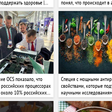
поддержать здоровье |
понял, что происходит в
ИМАНИЯ
зоне
ие OCS показало, что
Специя с мощными анти
 российских процессорах
свойствами, которые по
 около 10% российских
научными исследования
ий