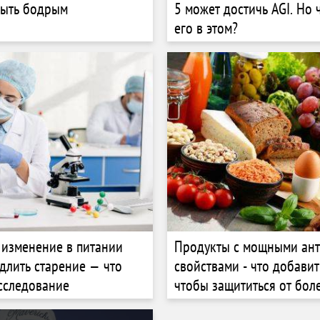
быть бодрым
5 может достичь AGI. Но 
его в этом?
 изменение в питании
Продукты с мощными ан
длить старение — что
свойствами - что добавит
сследование
чтобы защититься от бол