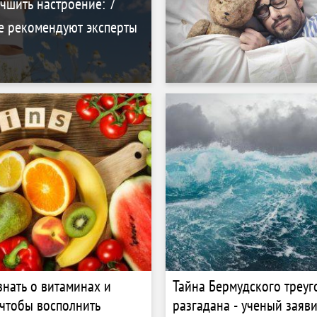
учшить настроение: 7
е рекомендуют эксперты
знать о витаминах и
Тайна Бермудского треуг
чтобы восполнить
разгадана - ученый заяви