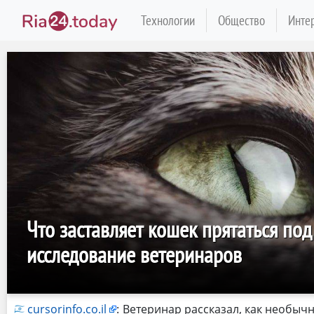
Технологии
Общество
Инте
Что заставляет кошек прятаться под
исследование ветеринаров
cursorinfo.co.il
:
Ветеринар рассказал, как необыч