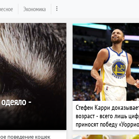
ресное
Экономика
 одеяло -
Стефен Карри доказывает
возраст - всего лишь циф
приносят победу «Уоррио
«Наггетс»
ное поведение кошек