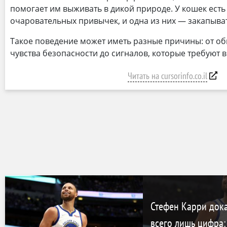
помогает им выживать в дикой природе. У кошек ест
очаровательных привычек, и одна из них — закапыват
Такое поведение может иметь разные причины: от о
чувства безопасности до сигналов, которые требуют 
Читать на cursorinfo.co.il
Стефен Карри доказ
всего лишь цифра: