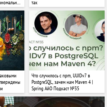
 аномальной
так
раковыми
Что случилось с npm, UUIDv7 в
дтверждены
PostgreSQL, зачем нам Maven 4 |
ми
Spring АйО Подкаст №35