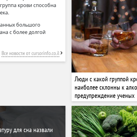
 группа крови способна
ека.
 данных большого
ана с более долгой
Все новости от cursorinfo.co.il
Люди с какой группой кр
наиболее склонны к алко
предупреждение ученых
туру для сна назвали