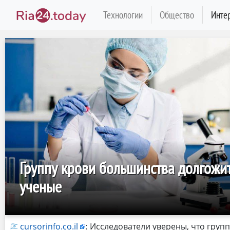
Технологии
Общество
Инте
Группу крови большинства долгожи
ученые
cursorinfo.co.il
:
Исследователи уверены, что групп