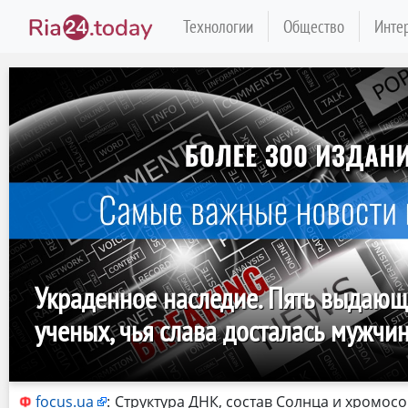
Технологии
Общество
Инте
Украденное наследие. Пять выдаю
ученых, чья слава досталась мужчи
focus.ua
:
Структура ДНК, состав Солнца и хромос