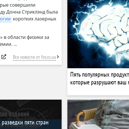
торые совершили
оду Донна Стриклэнд была
логии
коротких лазерных
 в области физики за
ремии.
a
Все новости от focus.ua
Пять популярных продукт
которые разрушают ваш 
: разведки пяти стран