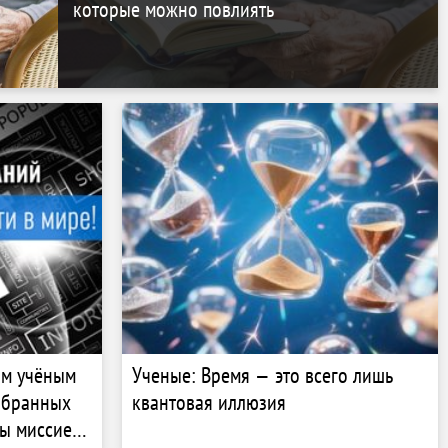
которые можно повлиять
им учёным
Ученые: Время — это всего лишь
собранных
квантовая иллюзия
ны миссией