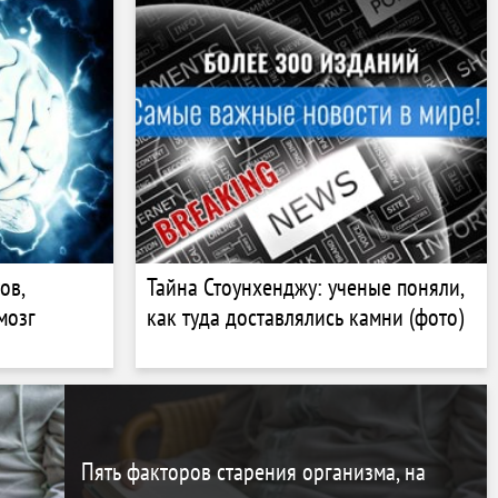
ов,
Тайна Стоунхенджу: ученые поняли,
мозг
как туда доставлялись камни (фото)
Пять факторов старения организма, на