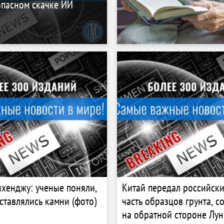
опасном скачке ИИ
нхенджу: ученые поняли,
Китай передал российск
оставлялись камни (фото)
часть образцов грунта, 
на обратной стороне Лу