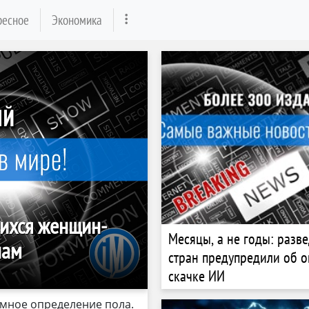
ресное
Экономика
щихся женщин-
Месяцы, а не годы: разве
нам
стран предупредили об 
скачке ИИ
омное определение пола.