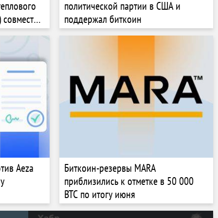
теплового
политической партии в США и
) совместно
поддержал биткоин
тив Aeza
Биткоин-резервы MARA
ку
приблизились к отметке в 50 000
BTC по итогу июня