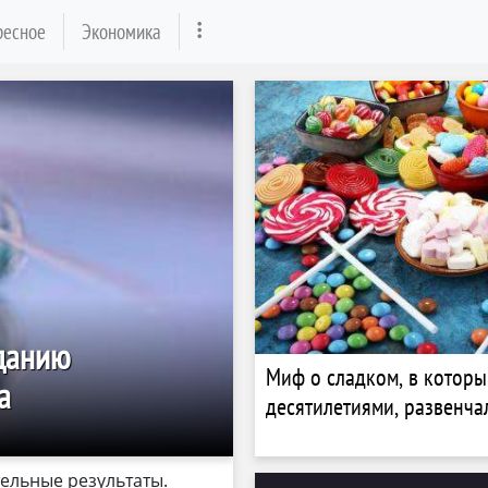
ресное
Экономика
зданию
Миф о сладком, в котор
а
десятилетиями, развенча
ельные результаты.