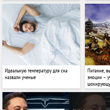
Идеальную температуру для сна
Питание, 
назвали ученые
эмоции – у
шокирующу
древних л