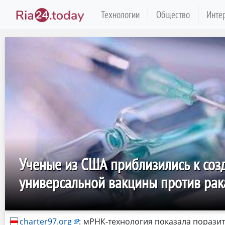
Технологии
Общество
Инте
Ученые из США приблизились к со
универсальной вакцины против рак
charter97.org
:
мРНК-технология показала поразит