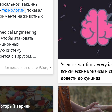
версальной вакцины
-
технологии
показал
рименте на животных,
dical Engineering,
 чтобы атаковать
диционных
ую систему
ется с вирусом.
Ученые: чат-боты усугуб
Все новости от charter97.org
психические кризисы и 
довести до суицида
который верили