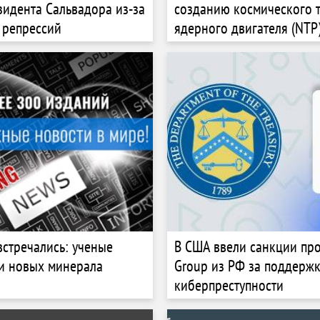
зидента Сальвадора из-за
созданию космического 
 репрессий
ядерного двигателя (NTP
с НАСА
встречались: ученые
В США ввели санкции про
и новых минерала
Group из РФ за поддерж
киберпреступности