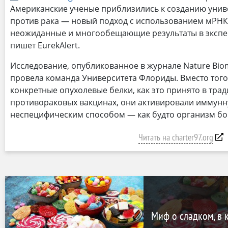
Американские ученые приблизились к созданию уни
против рака — новый подход с использованием мРНК
неожиданные и многообещающие результаты в экспе
пишет EurekAlert.
Исследование, опубликованное в журнале Nature Biome
провела команда Университета Флориды. Вместо того
конкретные опухолевые белки, как это принято в тра
противораковых вакцинах, они активировали иммунн
неспецифическим способом — как будто организм бор
Читать на charter97.org
Миф о сладком, в 