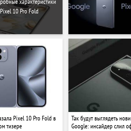
робные характеристики
ixel 10 Pro Fold
зала Pixel 10 Pro Fold в
Так будут выглядеть нови
ом тизере
Google: инсайдер слил 