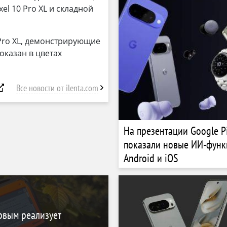
ixel 10 Pro XL и складной
 Pro XL, демонстрирующие
показан в цветах
Все новости от ilenta.com
На презентации Google Pi
показали новые ИИ-функ
Android и iOS
ервым реализует