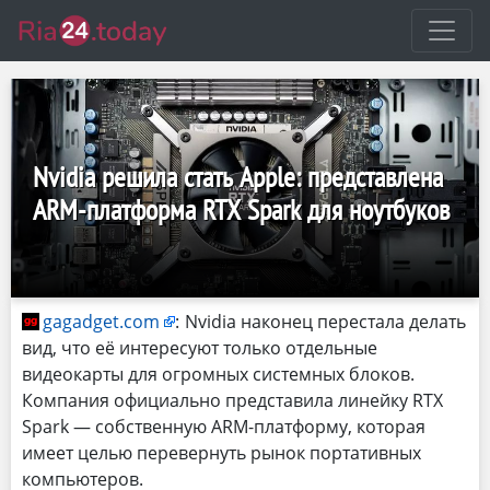
Nvidia решила стать Apple: представлена
ARM-платформа RTX Spark для ноутбуков
gagadget.com
:
Nvidia наконец перестала делать
вид, что её интересуют только отдельные
видеокарты для огромных системных блоков.
Компания официально представила линейку RTX
Spark — собственную ARM-платформу, которая
имеет целью перевернуть рынок портативных
компьютеров.