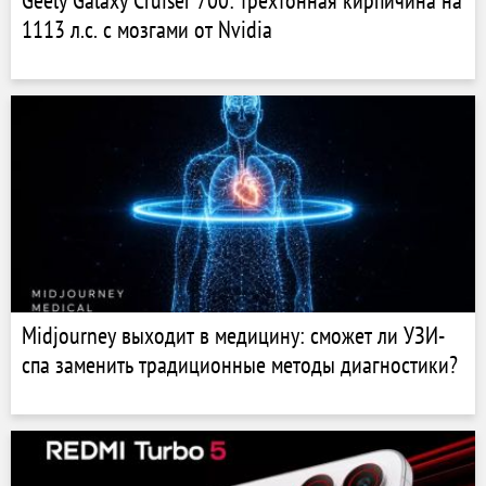
Geely Galaxy Cruiser 700: трехтонная кирпичина на
1113 л.с. с мозгами от Nvidia
Midjourney выходит в медицину: сможет ли УЗИ-
спа заменить традиционные методы диагностики?