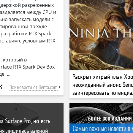
оддержкой разреженных
разделяется между CPU и
ьно запускать модели с
ентированной прежде
 разработки.RTX Spark
ставим с условным RTX
, который в
face RTX Spark Dev Box
де.
Раскрыт хитрый план Xbo
неожиданный анонс ​​Sen
Все новости от ilenta.com
заинтересовать потенци
покупателей студии Ninja
а Surface Pro, но есть
сия лишилась важной