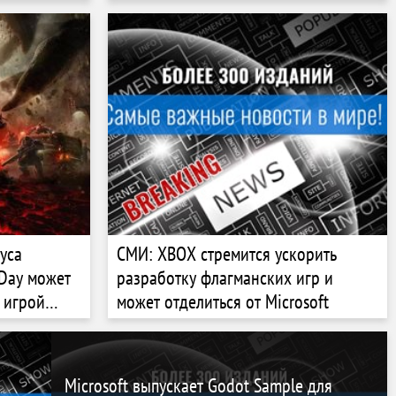
Double Fine — авторов Hellblade,
South of Midnight и Psychonauts
уса
СМИ: XBOX стремится ускорить
-Day может
разработку флагманских игр и
 игрой
может отделиться от Microsoft
Microsoft выпускает Godot Sample для