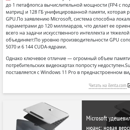
до 1 петафлопса вычислительной мощности (FP4 с п
матриц) и 128 ГБ унифицированной памяти, которая 
GPU.По заявлению Microsoft, система способна локал
параметрами до 120 миллиардов, что делает ее ори
всего на задачи искусственного интеллекта и тяжелой
объединяет:По уровню производительности GPU сопо
5070 и 6 144 CUDA-ядрами.
Однако ключевое отличие — огромный объем памяти
потребительских видеокартах попросту недоступен.Sur
поставляется с Windows 11 Pro в преднастроенном ви
Читать на ilenta.com
Microsoft удешевил
нюанс: новая вер