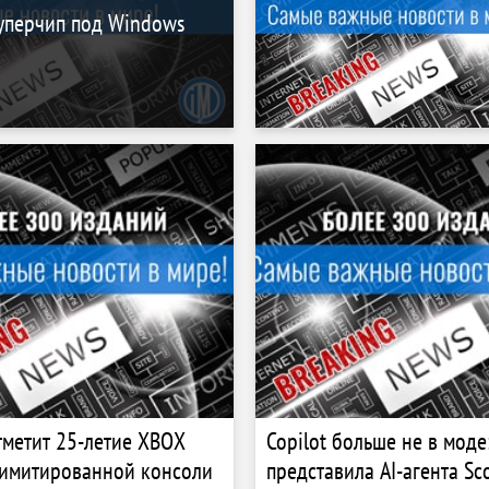
уперчип под Windows
отметит 25-летие XBOX
Copilot больше не в моде:
лимитированной консоли
представила AI-агента Sc