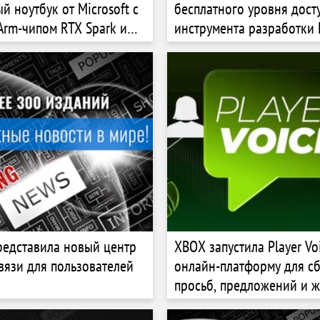
й ноутбук от Microsoft с
бесплатного уровня дост
rm-чипом RTX Spark и
инструмента разработки
раном
представила новый центр
XBOX запустила Player Vo
вязи для пользователей
онлайн-платформу для с
просьб, предложений и 
геймеров