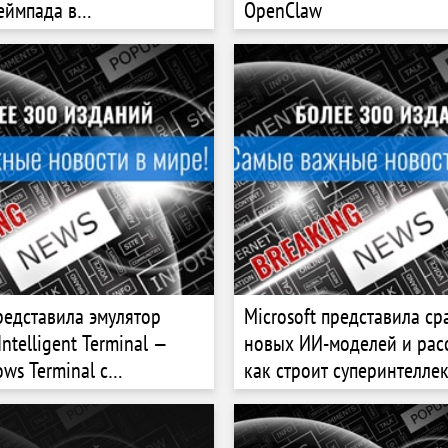
геймпада в
OpenClaw
чном зеленом дизайне
представила эмулятор
Microsoft представила ср
ntelligent Terminal —
новых ИИ-моделей и расс
ws Terminal с
как строит суперинтеллек
ванным ИИ-агентом