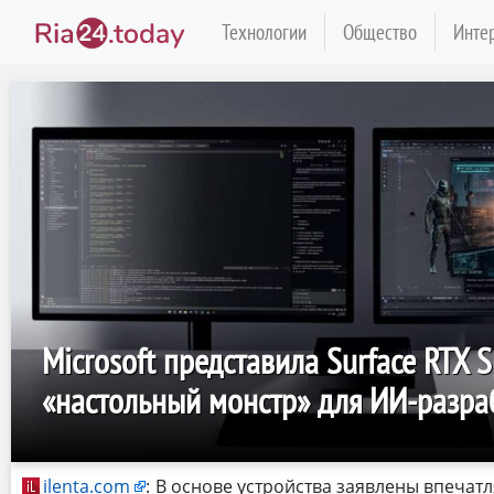
Технологии
Общество
Инте
Microsoft представила Surface RTX S
«настольный монстр» для ИИ-разра
ilenta.com
:
В основе устройства заявлены впечат