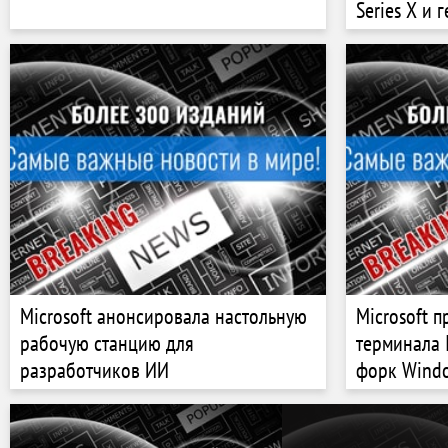
Series X и 
полупрозра
Microsoft анонсировала настольную
Microsoft 
рабочую станцию ​​для
терминала I
разработчиков ИИ
форк Windo
интегриро