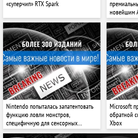
«суперчип» RTX Spark
премиальны
новейшим A
miniLED-эк
Nintendo попыталась запатентовать
Microsoft 
функцию ловли монстров,
обратной с
специфичную для сенсорных
Xbox
экранов, но компании отказали