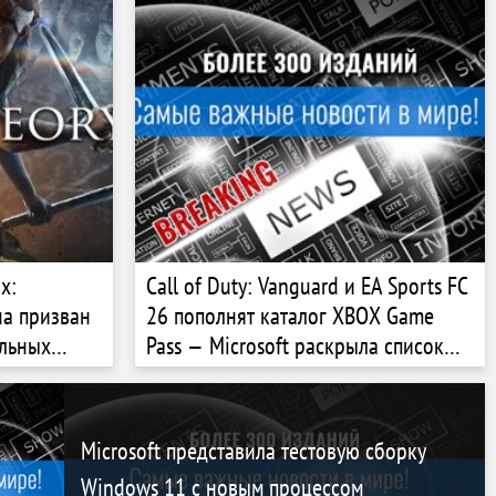
x:
Call of Duty: Vanguard и EA Sports FC
ua призван
26 пополнят каталог XBOX Game
альных
Pass — Microsoft раскрыла список
 Theory
ближайших новинок
Microsoft представила тестовую сборку
Windows 11 с новым процессом