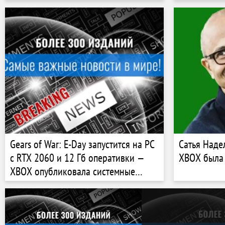
покупателей студии Ninja Theory
ближайших
Gears of War: E-Day запустится на PC
Сатья Надел
с RTX 2060 и 12 Гб оперативки —
XBOX была
XBOX опубликовала системные
требования шутера