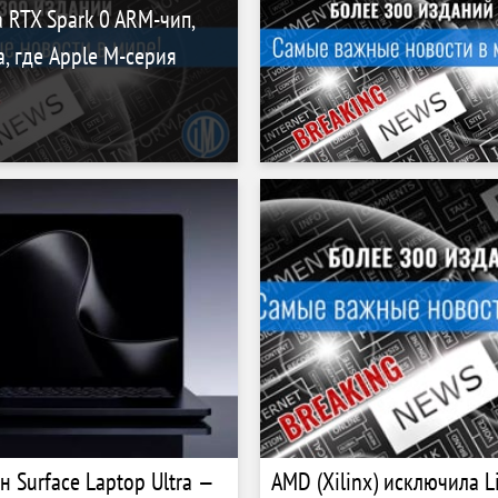
 RTX Spark 0 ARM-чип,
, где Apple M-серия
н Surface Laptop Ultra —
AMD (Xilinx) исключила L