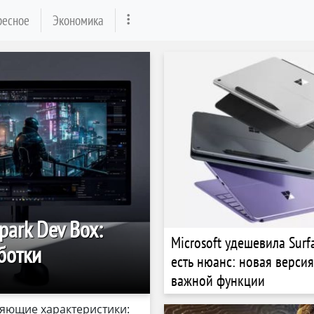
ресное
Экономика
park Dev Box:
Microsoft удешевила Surfa
ботки
есть нюанс: новая верси
важной функции
ляющие характеристики: