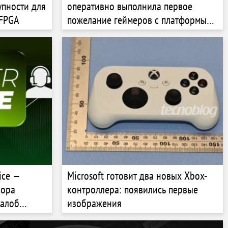
упности для
оперативно выполнила первое
 FPGA
пожелание геймеров с платформы
XBOX Player Voice
ice —
Microsoft готовит два новых Xbox-
бора
контроллера: появились первые
жалоб
изображения