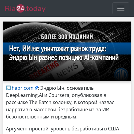
Нет, ИИ не уничтожит рынок труда:
Эндрю Ын разнес позицию AI-компаний
habr.com
:
Эндрю Ын, основатель
DeepLearning.AI и Coursera, опубликовал в
рассылке The Batch колонку, в которой назвал
нарратив о массовой безработице из-за ИИ
безответственным и вредным.
Аргумент простой: уровень безработицы в США