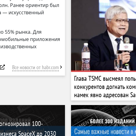
трлн. Ранее ориентир был
а — искусственный
ло 55% рынка. Для
втомобильные приложения
оизводственных
Все новости от habr.com
Глава TSMC высмеял поп
конкурентов догнать ко
намек явно адресован S
огнозировал 100-
изнеса SpaceX до 2030