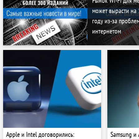
Рынок Wi-Fi для м
может вырасти на 
году из-за пробле
интернетом
Apple и Intel договорились:
Samsung и 