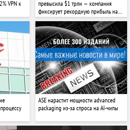
92% VPN к
превысила $1 трлн — компания
фиксирует рекордную прибыль на
фоне ажиотажа вокруг чипов памяти
ие
ASE нарастит мощности advanced
хпроцессу
packaging из-за спроса на AI-чипы