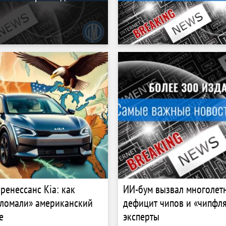
ренессанс Kia: как
ИИ-бум вызвал многолет
ломали» американский
дефицит чипов и «чипфл
е
эксперты