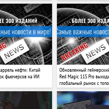
баррель нефти: Китай
Обновленный геймерски
ок фьючерсов на ИИ
Red Magic 11S Pro выход
глобальный рынок с топ
батареей на 7500 мАч и 
системой охлаждения