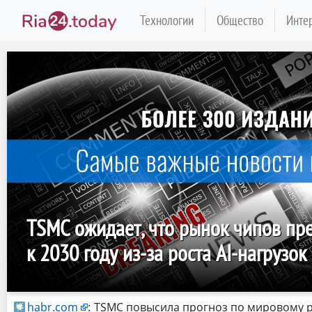
Технологии
Общество
Инте
TSMC ожидает, что рынок чипов пре
к 2030 году из-за роста AI-нагрузок
habr.com
:
TSMC повысила прогноз по мировому 