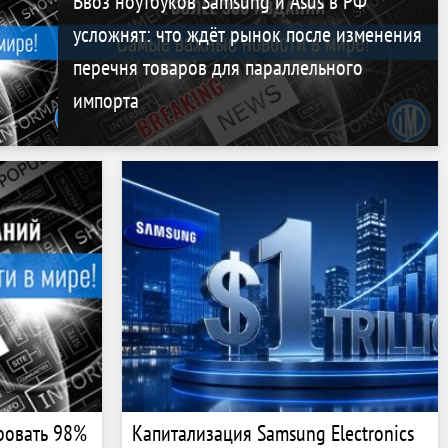
Ввоз ноутбуков Samsung и Asus в РФ
усложнят: что ждёт рынок после изменения
перечня товаров для параллельного
импорта
ровать 98%
Капитализация Samsung Electronics