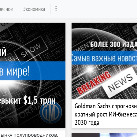
ресное
Экономика
высит $1,5 трлн
Goldman Sachs спрогнози
кратный рост ИИ-бизнеса
2030 года
рынку полупроводников.