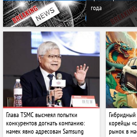
года
Глава TSMC высмеял попытки
Гибридный 
конкурентов догнать компанию:
корейцы «с
намек явно адресован Samsung
рынок в ма