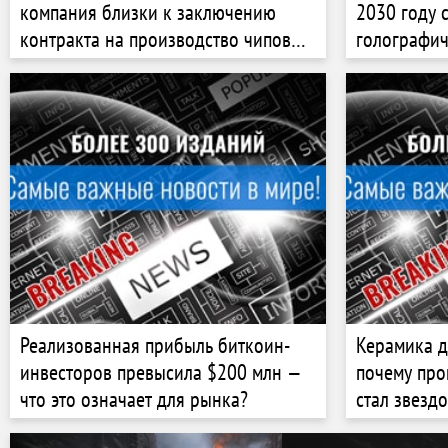
компания близки к заключению
2030 году 
контракта на производство чипов
голографи
для iPhone, Mac и iPad
Реализованная прибыль биткоин-
Керамика д
инвесторов превысила $200 млн —
почему про
что это означает для рынка?
стал звезд