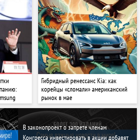
ытки
Гибридный ренессанс Kia: как
мпанию:
корейцы «сломали» американский
amsung
рынок в мае
В законопроект о запрете членам
Конгресса инвестировать в акции добавят