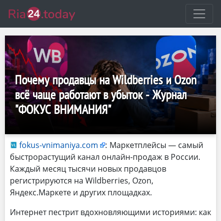
Почему продавцы на Wildberries и Ozon
всё чаще работают в убыток - Журнал
"ФОКУС ВНИМАНИЯ"
fokus-vnimaniya.com
:
Маркетплейсы — самый
быстрорастущий канал онлайн-продаж в России.
Каждый месяц тысячи новых продавцов
регистрируются на Wildberries, Ozon,
Яндекс.Маркете и других площадках.
Интернет пестрит вдохновляющими историями: как