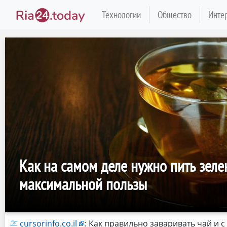
Технологии
Общество
Инте
Как на самом деле нужно пить зеле
максимальной пользы
cursorinfo.co.il
:
Как правильно заваривать чай и с 