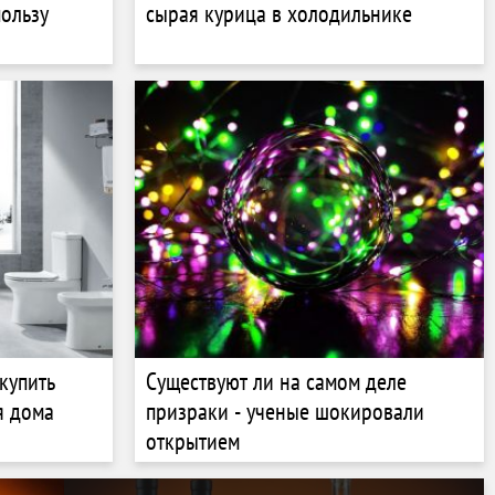
пользу
сырая курица в холодильнике
купить
Существуют ли на самом деле
я дома
призраки - ученые шокировали
открытием