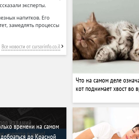
ссказали эксперты.
лезных напитков. Его
тет, замедлять процессы
Все новости от cursorinfo.co.il
Что на самом деле означа
кот поднимает хвост во 
олько времени на самом
 добраться до Красной