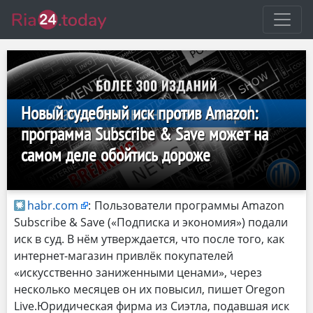
Новый судебный иск против Amazon:
программа Subscribe & Save может на
самом деле обойтись дороже
habr.com
:
Пользователи программы Amazon
Subscribe & Save («Подписка и экономия») подали
иск в суд. В нём утверждается, что после того, как
интернет-магазин привлёк покупателей
«искусственно заниженными ценами», через
несколько месяцев он их повысил, пишет Oregon
Live.Юридическая фирма из Сиэтла, подавшая иск