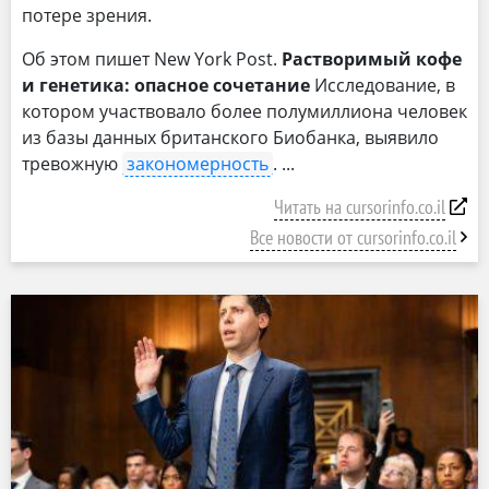
потере зрения.
Об этом пишет New York Post.
Растворимый кофе
и генетика: опасное сочетание
Исследование, в
котором участвовало более полумиллиона человек
из базы данных британского Биобанка, выявило
тревожную
закономерность
.
Читать на cursorinfo.co.il
Все новости от cursorinfo.co.il