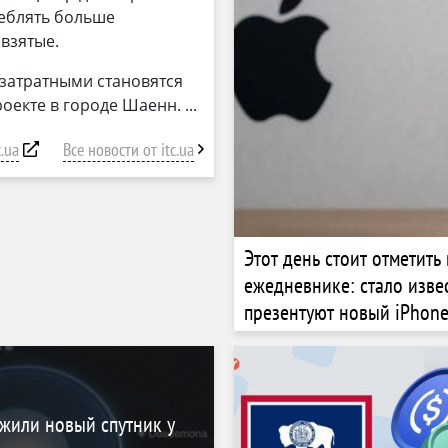
реблять больше
 взятые.
озатратными становятся
оекте в городе Шаенн.
c.ua
Все новости от itc.ua
Этот день стоит отметить 
ежедневнике: стало извес
презентуют новый iPhone
откроют предзаказ
жили новый спутник у