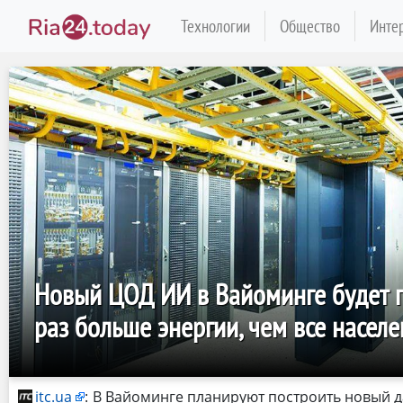
Технологии
Общество
Инте
Новый ЦОД ИИ в Вайоминге будет п
раз больше энергии, чем все насел
itc.ua
:
В Вайоминге планируют построить новый д