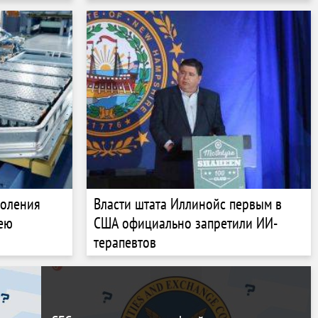
коления
Власти штата Иллинойс первым в
рею
США официально запретили ИИ-
терапевтов