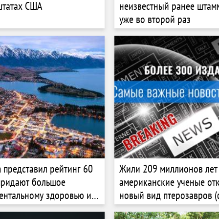
штатах США
неизвестный ранее штам
уже во второй раз
 представил рейтинг 60
Жили 209 миллионов лет 
 придают большое
американские ученые от
ентальному здоровью и
новый вид птерозавров (
ию сотрудников