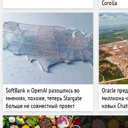
Corolla
SoftBank и OpenAI разошлись во
Oracle пре
мнениях, похоже, теперь Stargate
миллиона ч
больше не совместный проект
новых Cha