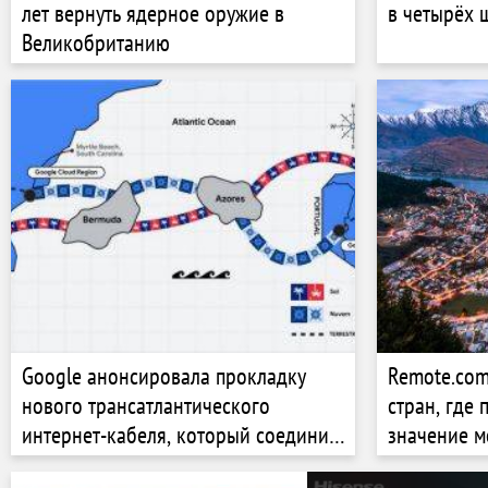
лет вернуть ядерное оружие в
в четырёх 
Великобританию
Google анонсировала прокладку
Remote.com
нового трансатлантического
стран, где
интернет-кабеля, который соединит
значение м
США и Европу
благополуч