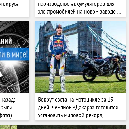
м вируса –
производство аккумуляторов для
электромобилей на новом заводе в
Канзасе
назад:
Вокруг света на мотоцикле за 19
крыли
дней: чемпион «Дакара» готовится
фото)
установить мировой рекорд