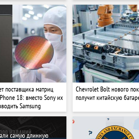
ет поставщика матриц
Chevrolet Bolt нового по
iPhone 18: вместо Sony их
получит китайскую бата
зводить Samsung
али самую длинную