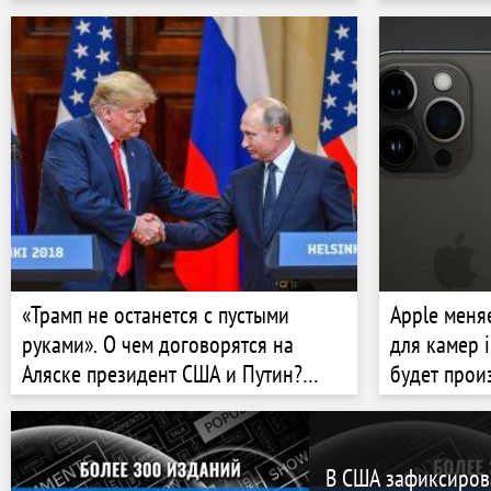
откроют предзаказ
«Трамп не останется с пустыми
Apple меня
руками». О чем договорятся на
для камер 
Аляске президент США и Путин?
будет прои
Forbes Ukraine попросил аналитиков
США, ЕС и Украины оценить четыре
сценария
В США зафиксиров