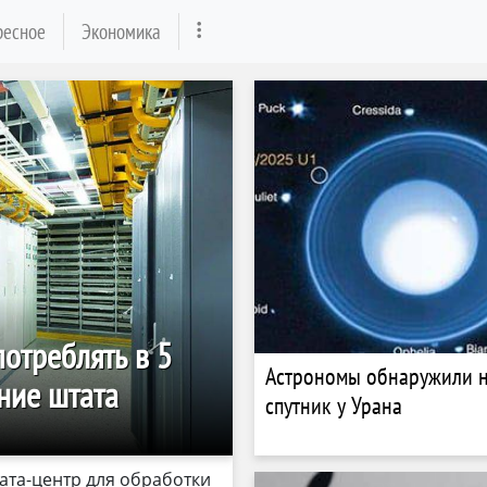
ресное
Экономика
отреблять в 5
Астрономы обнаружили 
ение штата
спутник у Урана
ата-центр для обработки