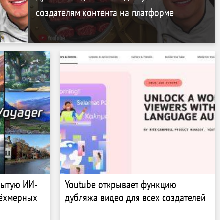
создателям контента на платформе
рытую ИИ-
Youtube открывает функцию
рёхмерных
дубляжа видео для всех создателей