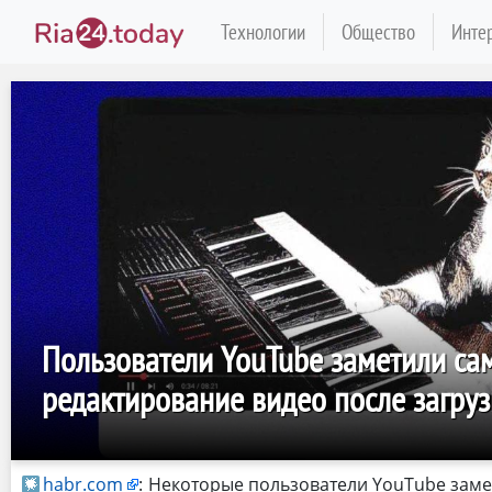
Технологии
Общество
Инте
Пользователи YouTube заметили с
редактирование видео после загруз
habr.com
:
Некоторые пользователи YouTube заме