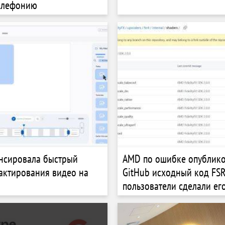
елефонию
нсировала быстрый
AMD по ошибке опублико
актирования видео на
GitHub исходный код FSR
пользователи сделали ег