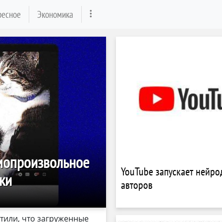
ресное
Экономика
амопроизвольное
YouTube запускает нейро
ки
авторов
тили, что загруженные