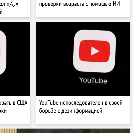
вол «ん»
проверки возраста с помощью ИИ
ей
овать в США
YouTube непоследователен в своей
рки
борьбе с дезинформацией