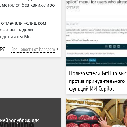
 менялся без каких-либо
и отмечали «слишком
 они выглядели
евдонимом Mr.
Все новости от habr.com
Пользователи GitHub выс
против принудительного
функций ИИ Copilot
 нейродубляж для