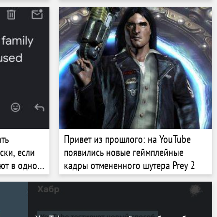
ать
Привет из прошлого: на YouTube
ски, если
появились новые геймплейные
ют в одном
кадры отмененного шутера Prey 2