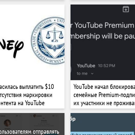
ласилась выплатить $10
YouTube начал блокиров
отсутствия маркировки
семейные Premium-подпи
онтента на YouTube
их участники не прожива
доме
ользователям отправлять