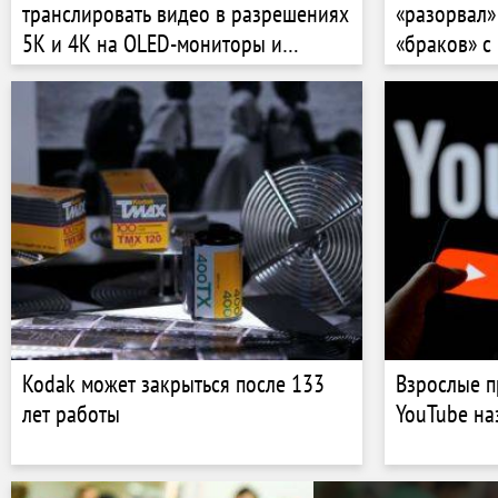
транслировать видео в разрешениях
«разорвал»
5K и 4K на OLED-мониторы и
«браков» с
телевизоры LG
Kodak может закрыться после 133
Взрослые п
лет работы
YouTube на