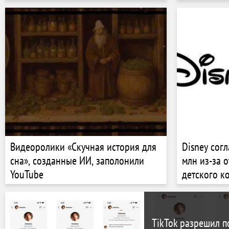
Видеоролики «Скучная история для
Disney сог
сна», созданные ИИ, заполонили
млн из-за 
YouTube
детского к
TikTok разрешил п