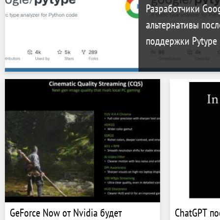
Разработчики Goog
альтернативы пос
поддержки Pytype
GeForce Now от Nvidia будет
ChatGPT по