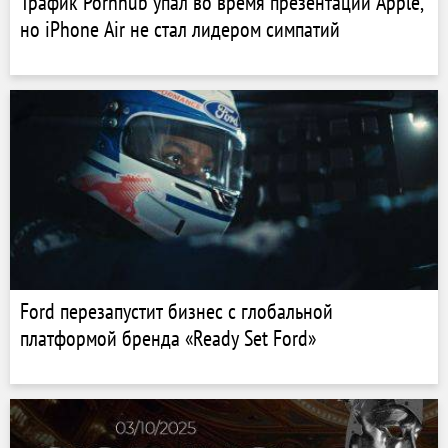
Трафик Pornhub упал во время презентации Apple,
но iPhone Air не стал лидером симпатий
Ford перезапустит бизнес с глобальной
платформой бренда «Ready Set Ford»