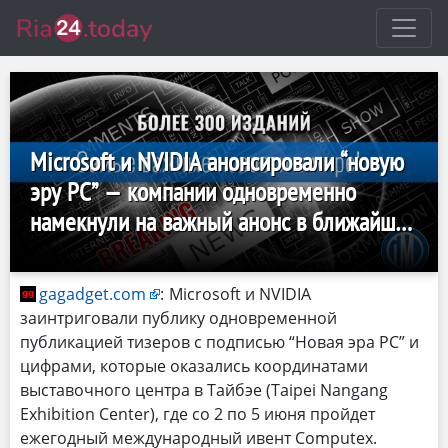
Microsoft и NVIDIA анонсировали “новую
эру PC” — компании одновременно
намекнули на важный анонс в ближайшее
время
gagadget.com
:
Microsoft и NVIDIA
заинтриговали публику одновременной
публикацией тизеров с подписью “Новая эра PC” и
цифрами, которые оказались координатами
выставочного центра в Тайбэе (Taipei Nangang
Exhibition Center), где со 2 по 5 июня пройдет
ежегодный международный ивент Computex.