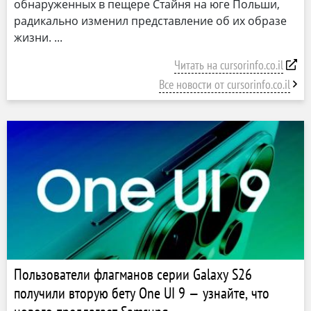
обнаруженных в пещере Стайня на юге Польши,
радикально изменил представление об их образе
жизни.
Читать на cursorinfo.co.il
Все новости от cursorinfo.co.il
Пользователи флагманов серии Galaxy S26
получили вторую бету One UI 9 — узнайте, что