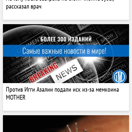
рассказал врач
Против Игги Азалии подали иск из-за мемкоина
MOTHER