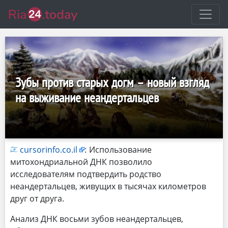
Зубы против старых догм – новый взгляд
на выживание неандертальцев
cursorinfo.co.il
:
Использование
митохондриальной ДНК позволило
исследователям подтвердить родство
неандертальцев, живущих в тысячах километров
друг от друга.
Анализ ДНК восьми зубов неандертальцев,