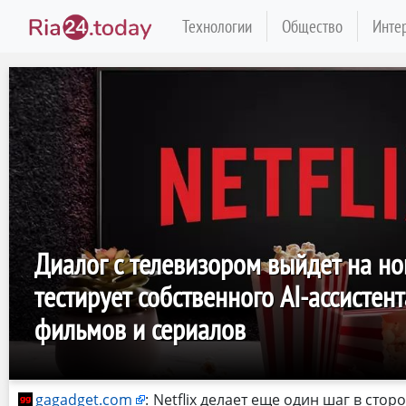
Технологии
Общество
Инте
Диалог с телевизором выйдет на но
тестирует собственного AI-ассистен
фильмов и сериалов
gagadget.com
:
Netflix делает еще один шаг в сто