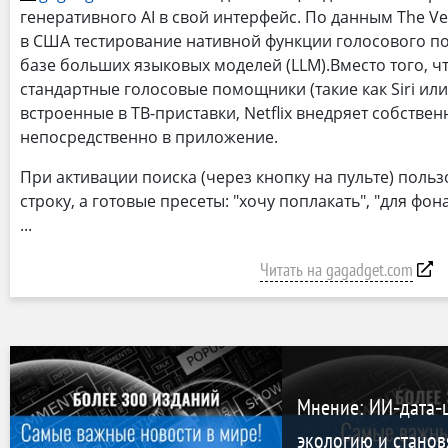
генеративного AI в свой интерфейс. По данным The Ve
в США тестирование нативной функции голосового п
базе больших языковых моделей (LLM).Вместо того, ч
стандартные голосовые помощники (такие как Siri или 
встроенные в ТВ-приставки, Netflix внедряет собстве
непосредственно в приложение.
При активации поиска (через кнопку на пульте) польз
строку, а готовые пресеты: "хочу поплакать", "для фона
Читать на gagadget.com
Мнение: ИИ‑дата‑
экологию и станов