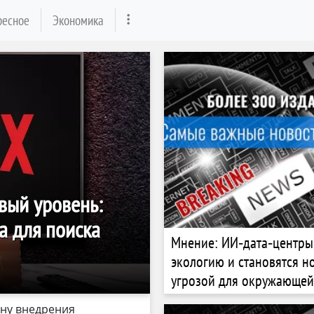
ресное
Экономика
вый уровень:
та для поиска
Мнение: ИИ‑дата‑центры
экологию и становятся н
угрозой для окружающей
рону внедрения