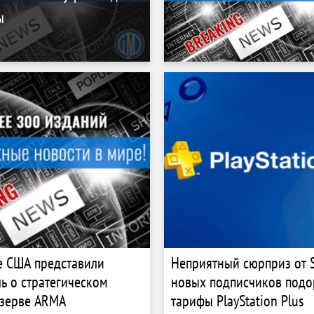
ы
е США представили
Неприятный сюрприз от S
ь о стратегическом
новых подписчиков подо
езерве ARMA
тарифы PlayStation Plus