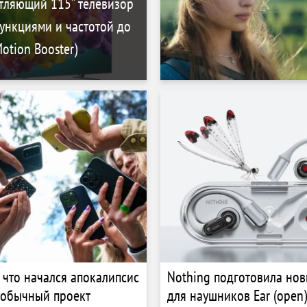
тляющий 115” телевизор
ункциями и частотой до
otion Booster)
, что начался апокалипсис
Nothing подготовила нов
еобычный проект
для наушников Ear (open