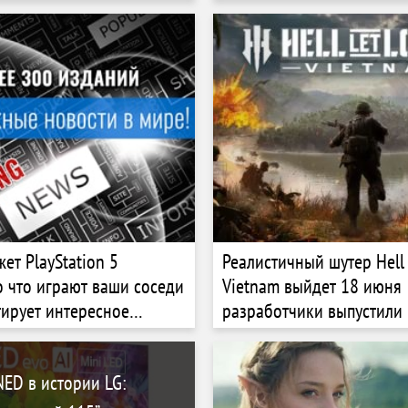
ет PlayStation 5
Реалистичный шутер Hell 
о что играют ваши соседи
Vietnam выйдет 18 июня
тирует интересное
разработчики выпустили
ние
трейлер и открыли пред
ED в истории LG: