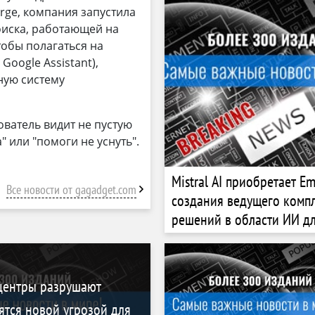
rge, компания запустила
оиска, работающей на
тобы полагаться на
Google Assistant),
нную систему
ователь видит не пустую
" или "помоги не уснуть".
Mistral AI приобретает Em
Все новости от gagadget.com
создания ведущего комп
решений в области ИИ д
промышленного инжини
центры разрушают
ятся новой угрозой для