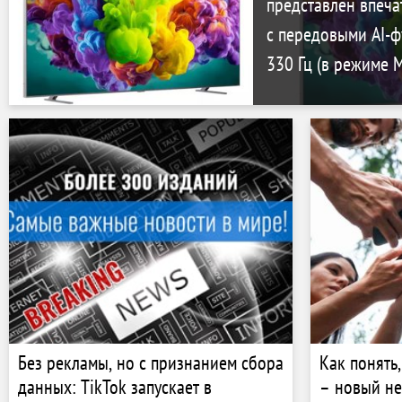
представлен впеча
с передовыми AI-ф
330 Гц (в режиме M
Без рекламы, но с признанием сбора
Как понять
данных: TikTok запускает в
– новый н