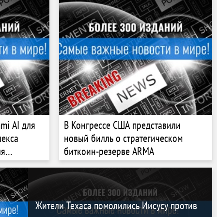
mi AI для
В Конгрессе США представили
лекса
новый билль о стратегическом
ля
биткоин-резерве ARMA
ринга
Жители Техаса помолились Иисусу против