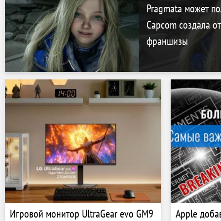
Pragmata может п
Capcom создала от
франшизы
Игровой монитор UltraGear evo GM9
Apple доба