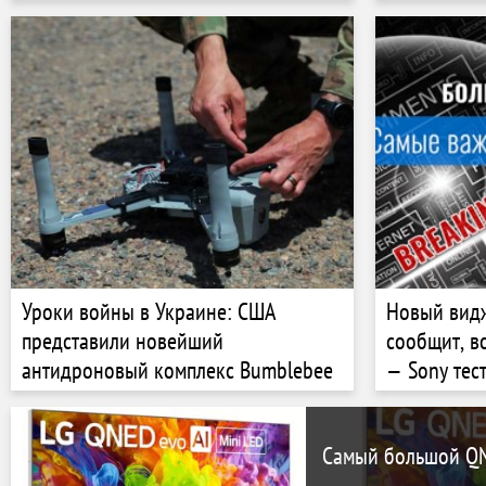
промышленного инжиниринга
Уроки войны в Украине: США
Новый видж
представили новейший
сообщит, в
антидроновый комплекс Bumblebee
— Sony тес
нововведе
Самый большой QN