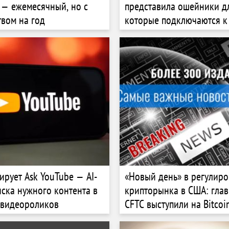
e — ежемесячный, но с
представила ошейники д
твом на год
которые подключаются к 
ирует Ask YouTube — AI-
«Новый день» в регулир
иска нужного контента в
крипторынка в США: глав
 видеороликов
CFTC выступили на Bitcoi