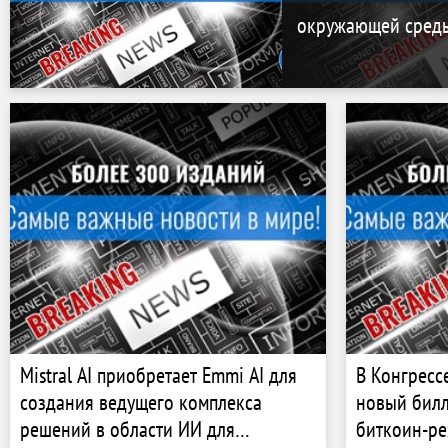
окружающей сред
Mistral AI приобретает Emmi AI для
В Конгресс
создания ведущего комплекса
новый билл
решений в области ИИ для
биткоин-р