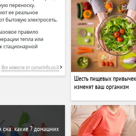
ную переноску.
уют ее реальное
ют бытовую электросеть.
базовое правило
нерации тепла или
 к стационарной
Все новости от cursorinfo.co.il
Шесть пищевых привычек
изменят ваш организм
я сна: какие 7 домашних