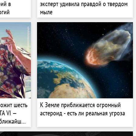
рий в
эксперт удивила правдой о твердом
огий
мыле
ложит шесть
К Земле приближается огромный
TA VI —
астероид - есть ли реальная угроза
 ближайшие