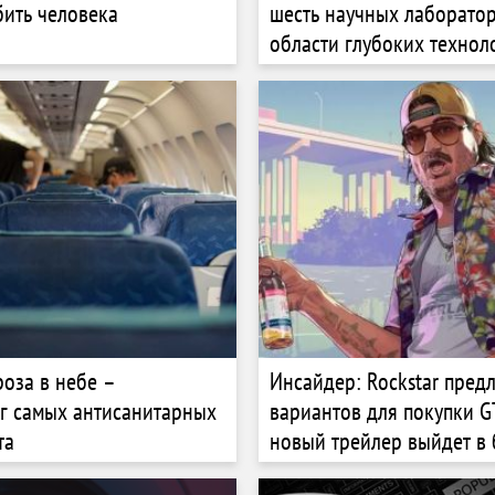
бить человека
шесть научных лаборато
области глубоких технол
роза в небе –
Инсайдер: Rockstar пред
г самых антисанитарных
вариантов для покупки G
та
новый трейлер выйдет в
дни