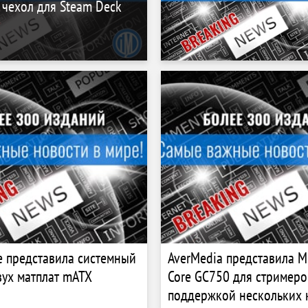
чехол для Steam Deck
e представила системный
AverMedia представила Mu
вух матплат mATX
Core GC750 для стримеро
поддержкой нескольких 