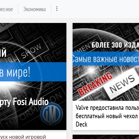
ресное
Экономика
рту Fosi Audio
Valve предоставила поль
бесплатный новый чехол
Deck
пуск новой игровой