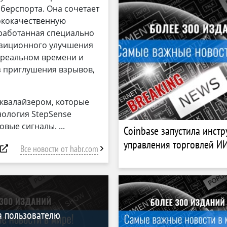
иберспорта. Она сочетает
сококачественную
зработанная специально
позиционного улучшения
в реальном времени и
з приглушения взрывов,
эквалайзером, которые
нология StepSense
овые сигналы.
Coinbase запустила инстр
управления торговлей И
Все новости от habr.com
а пользователю