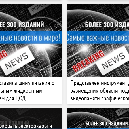
консолей
ставила шину питания с
Представлен инструмент 
льным жидкостным
размещения области под
ем для ЦОД
видеопамяти графическо
Nvidia
рковать электрокары и