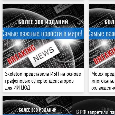
Skeleton представила ИБП на основе
Molex пред
графеновых суперконденсаторов
многокана
для ИИ ЦОД
охлаждени
В РФ запретили па