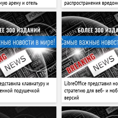
ную арену и отель
распространения вредон
редставила клавиатуру и
LibreOffice представил н
менной подушечкой
стратегию для веб- и мо
версий