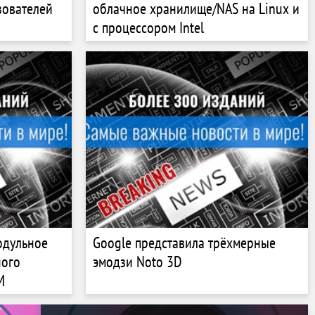
зователей
облачное хранилище/NAS на Linux и
с процессором Intel
одульное
Google представила трёхмерные
ного
эмодзи Noto 3D
M