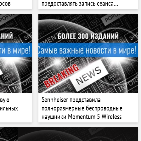
осов
предоставлять запись сеанса
разработки
овую
Sennheiser представила
бильных
полноразмерные беспроводные
наушники Momentum 5 Wireless