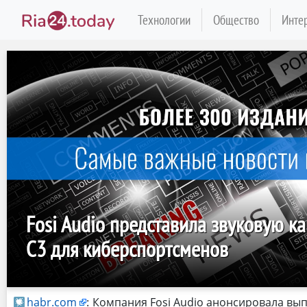
Технологии
Общество
Инте
Fosi Audio представила звуковую ка
C3 для киберспортсменов
habr.com
:
Компания Fosi Audio анонсировала вы