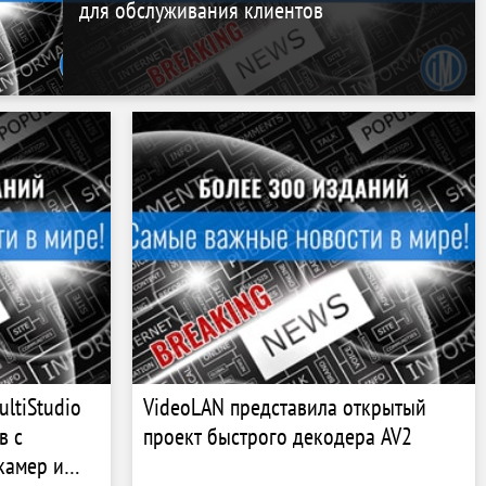
для обслуживания клиентов
ltiStudio
VideoLAN представила открытый
в с
проект быстрого декодера AV2
камер и