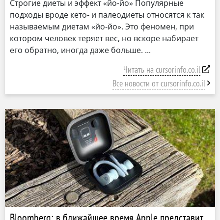
Строгие диеты и эффект «йо-йо» Популярные
подходы вроде кето- и палеодиеты относятся к так
называемым диетам «йо-йо». Это феномен, при
котором человек теряет вес, но вскоре набирает
его обратно, иногда даже больше.
Читать на cursorinfo.co.il
Все новости от cursorinfo.co.il
Bloomberg: в ближайшее время Apple представит