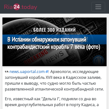
В Испании обнаружили затонувший
контрабандистский корабль 7 века (фото)
news.uaportal.com
:
Археологи, исследующие
затонувший корабль XVII века в Кадисском заливе,
пришли к выводу, что судно могло быть частью
разветвленной атлантической контрабандной сети.
Его, известный как "Дельта I", подняли со дна во
время дноуглубительных работ в порту Кадиса, а