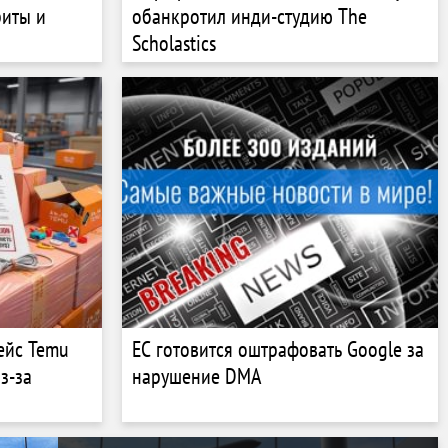
риты и
обанкротил инди-студию The
Scholastics
ейс Temu
ЕС готовится оштрафовать Google за
з-за
нарушение DMA