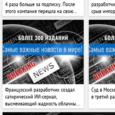
4 раза больше за подписку. После
разработчи
этого компания перешла на свою
срыв импор
платформу за два дня
чипов Anal
Французский разработчик создал
Суд в Моск
сатирический ИИ-сериал,
в третий ра
высмеивающий жадность облачных
гиперскейлеров