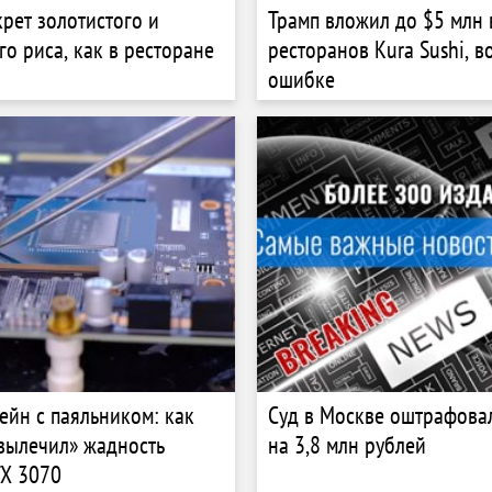
крет золотистого и
Трамп вложил до $5 млн 
го риса, как в ресторане
ресторанов Kura Sushi, 
ошибке
йн с паяльником: как
Суд в Москве оштрафова
«вылечил» жадность
на 3,8 млн рублей
TX 3070