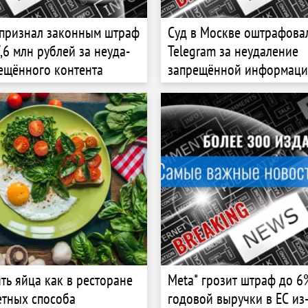
 приз­нал за­кон­ным штраф
Суд в Москве оштрафова
,6 млн рублей за неу­да­
Telegram за неудаление
­щён­но­го кон­тен­та
запрещённой информац
ть яйца как в ресторане
Meta* грозит штраф до 6
етных способа
годовой выручки в ЕС из-