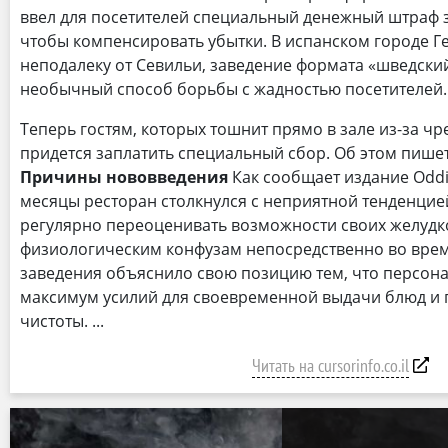
ввел для посетителей специальный денежный штраф з
чтобы компенсировать убытки. ​В испанском городе 
неподалеку от Севильи, заведение формата «шведский
необычный способ борьбы с жадностью посетителей.
Теперь гостям, которых тошнит прямо в зале из-за ч
придется заплатить специальный сбор. Об этом пишет O
Причины нововведения
​Как сообщает издание Oddit
месяцы ресторан столкнулся с неприятной тенденцией
регулярно переоценивать возможности своих желудко
физиологическим конфузам непосредственно во время
заведения объяснило свою позицию тем, что персон
максимум усилий для своевременной выдачи блюд и
чистоты.
Читать на cursorinfo.co.il