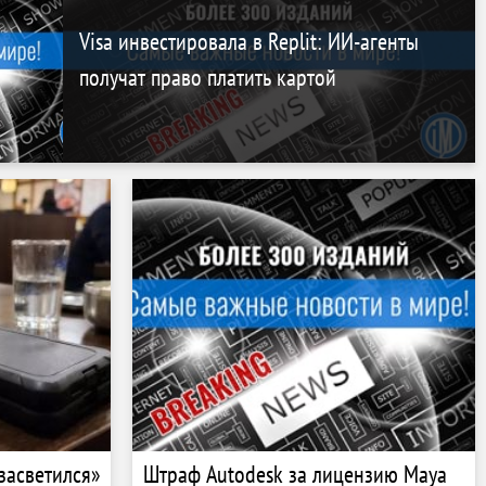
Visa инвестировала в Replit: ИИ-агенты
получат право платить картой
засветился»
Штраф Autodesk за лицензию Maya