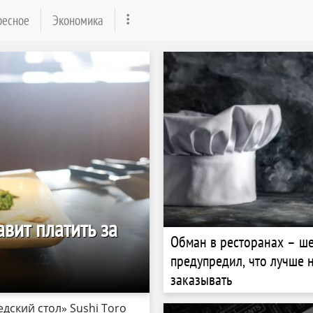
ресное
Экономика
вит платить за
Обман в ресторанах – ш
предупредил, что лучше 
заказывать
дский стол» Sushi Toro