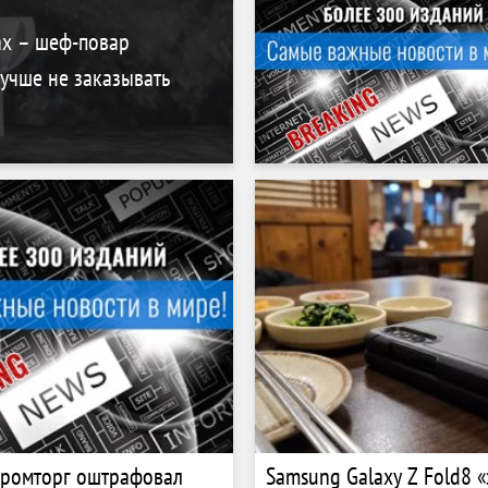
ах – шеф-повар
лучше не заказывать
ромторг оштрафовал
Samsung Galaxy Z Fold8 «