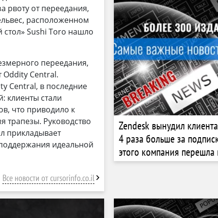
а рвоту от переедания,
Гельвес, расположенном
 стол» Sushi Toro нашло
резмерного переедания,
ddity Central. ​
y Central, в последние
: клиенты стали
в, что приводило к
 трапезы. ​Руководство
Zendesk вынудил клиента
ал прикладывает
4 раза больше за подписк
 поддержания идеальной
этого компания перешла 
платформу за два дня
Все новости от cursorinfo.co.il