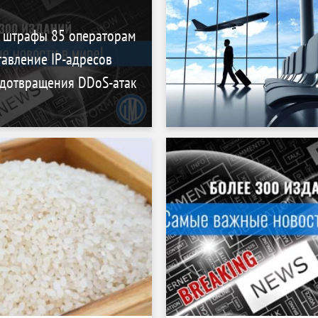
 штрафы 85 операторам
тавление IP-адресов
едотвращения DDoS-атак