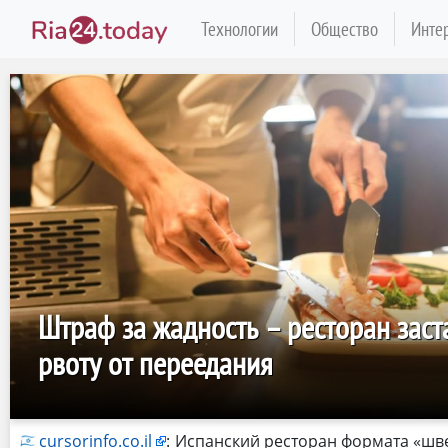
Технологии
Общество
Инте
Штраф за жадность – ресторан заста
рвоту от переедания
cursorinfo.co.il
:
Испанский ресторан формата «шве