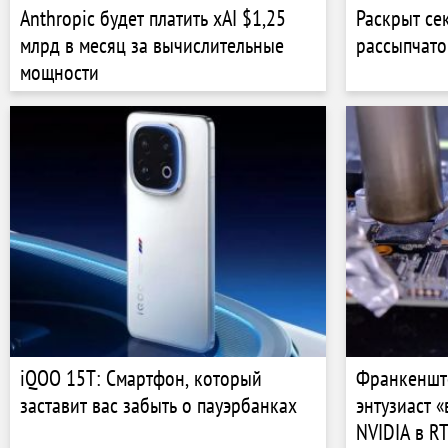
Anthropic будет платить xAI $1,25
Раскрыт се
млрд в месяц за вычислительные
рассыпчато
мощности
iQOO 15T: Смартфон, который
Франкенште
заставит вас забыть о пауэрбанках
энтузиаст 
NVIDIA в R