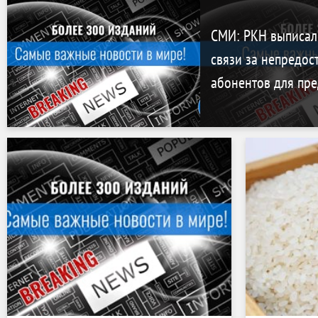
СМИ: РКН выписал
связи за непредос
абонентов для пр