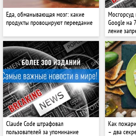
Еда, обманывающая мозг: какие
Мос­гор­суд
продукты провоцируют переедание
Google на 7
ление зап­ре
Claude Code штрафовал
Как пожари
пользователей за упоминание
– два секр