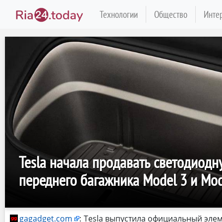
Технологии
Общество
Инте
Tesla начала продавать светодиодн
переднего багажника Model 3 и Mod
gagadget.com
:
Tesla выпустила официальный элем