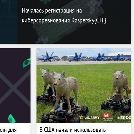
Началась регистрация на
киберсоревнования Kaspersky{CTF}
млн для
В США начали использовать