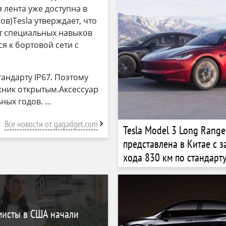
 лента уже доступна в
ов)Tesla утверждает, что
ет специальных навыков
я к бортовой сети с
андарту IP67. Поэтому
жник открытым.Аксессуар
ьных годов.
Все новости от gagadget.com
Tesla Model 3 Long Rang
представлена в Китае с з
хода 830 км по стандарту
мисты в США начали