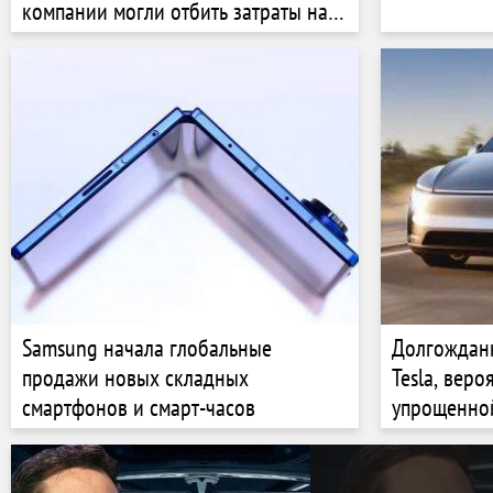
компании могли отбить затраты на
их создание и поддержку
Samsung начала глобальные
Долгождан
продажи новых складных
Tesla, веро
смартфонов и смарт-часов
упрощенной