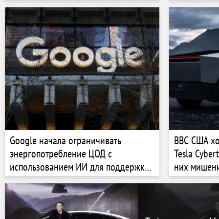
Google начала ограничивать
ВВС США хо
энергопотребление ЦОД с
Tesla Cyber
использованием ИИ для поддержки
них мишени
энергосистемы США в часы пик