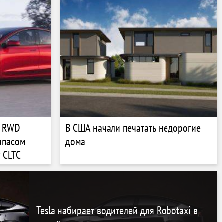
e RWD
В США начали печатать недорогие
апасом
дома
 CLTC
Tesla набирает водителей для Robotaxi в