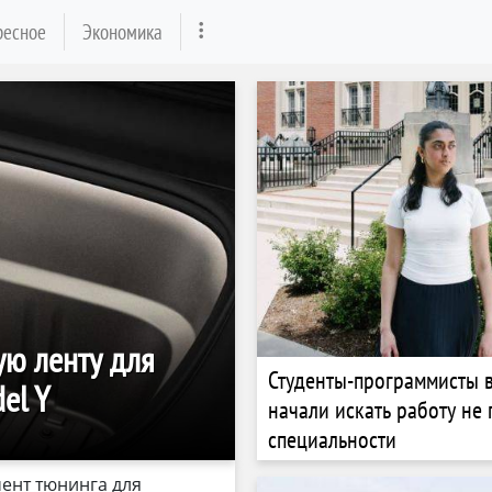
ресное
Экономика
ую ленту для
Студенты-программисты 
el Y
начали искать работу не 
специальности
ент тюнинга для