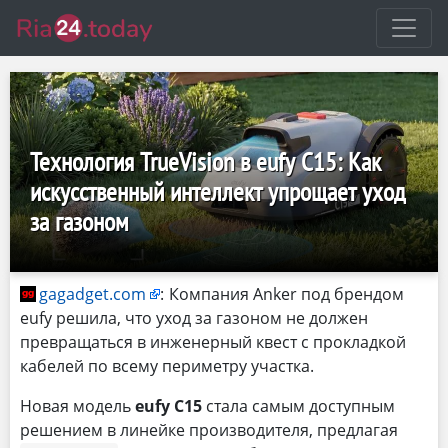
Технология TrueVision в eufy C15: Как
искусственный интеллект упрощает уход
за газоном
gagadget.com
:
Компания Anker под брендом
eufy решила, что уход за газоном не должен
превращаться в инженерный квест с прокладкой
кабелей по всему периметру участка.
Новая модель
eufy C15
стала самым доступным
решением в линейке производителя, предлагая