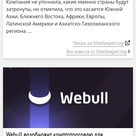
Компания не уточнила, какие именно страны будут
затронуты, но отметила, что это касается Южной
Азии, Ближнего Востока, Африки, Европы,
Латинской Америки и Азиатско-Тихоокеанского
региона.
Читать на hitechexpert.top
Все новости от hitechexpert.top
Webull возобновит криптоторговлю для