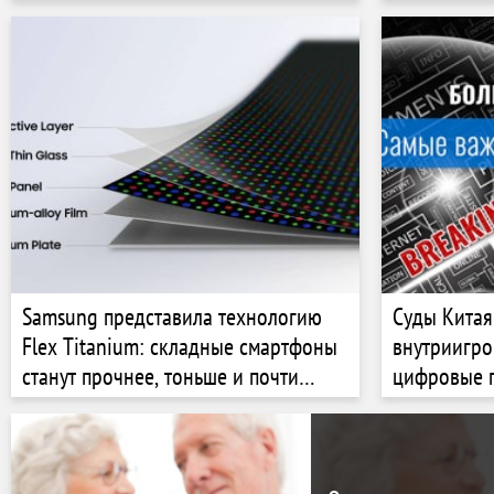
Samsung представила технологию
Суды Китая
Flex Titanium: складные смартфоны
внутриигро
станут прочнее, тоньше и почти
цифровые 
избавятся от складки на экране
передавать