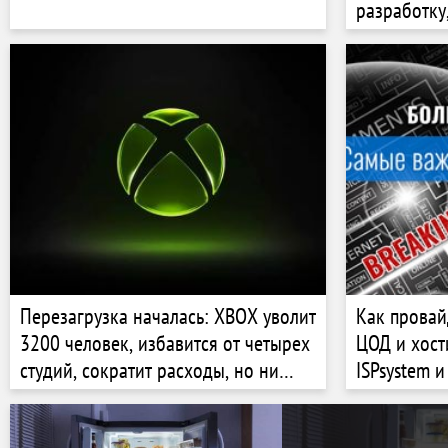
разработку
офис в Ста
Перезагрузка началась: XBOX уволит
Как провай
3200 человек, избавится от четырех
ЦОД и хост
студий, сократит расходы, но ни
ISPsystem и
одна игра не отменена (пока)