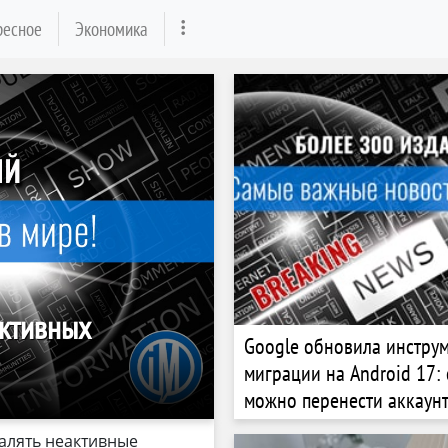
ресное
Экономика
активных
Google обновила инстру
миграции на Android 17: 
можно перенести аккаунт
пароли, Wi‑Fi и даже eSI
далять неактивные