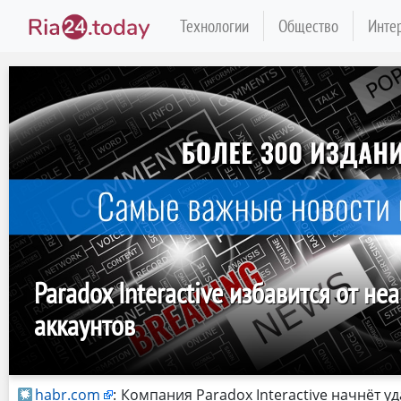
Технологии
Общество
Инте
Paradox Interactive избавится от не
аккаунтов
habr.com
:
Компания Paradox Interactive начнёт у