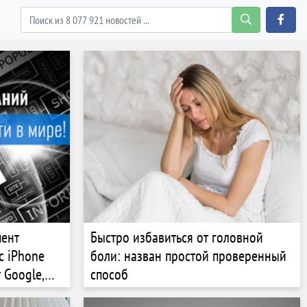
мент
Быстро избавиться от головной
с iPhone
боли: назван простой проверенный
 Google,
способ
M