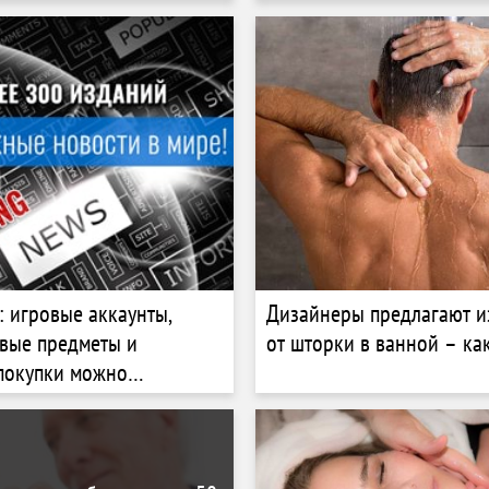
: игровые аккаунты,
Дизайнеры предлагают и
вые предметы и
от шторки в ванной – ка
покупки можно
 по наследству