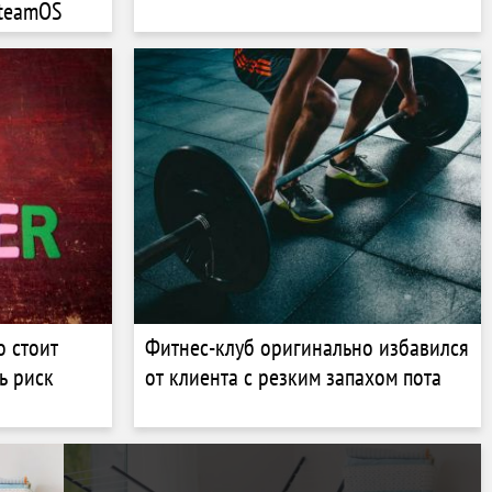
SteamOS
о стоит
Фитнес-клуб оригинально избавился
ь риск
от клиента с резким запахом пота