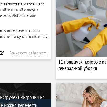
с запустят в марте 2027
войти в свой аккаунт
мер, Victoria 3 или
чно авторизоваться в
анения и купленные игры,
Все новости от habr.com
11 привычек, которые из
генеральной уборки
нструмент миграции на
one можно перенести