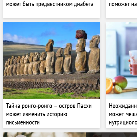
может быть предвестником диабета
поможет на
Тайна ронго-ронго – остров Пасхи
Неожиданн
может изменить историю
может меша
письменности
нутрициоло