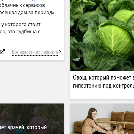
 облачных сервисов
осещал дом за период».
 у которого стоит
р, это судбища с
Все новости от habr.com
Овощ, который поможет 
гипертонию под контрол
ет врачей, который