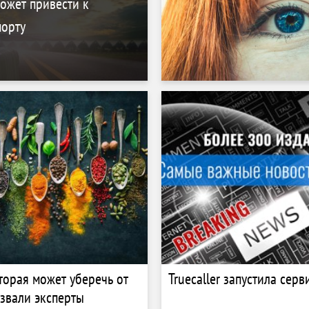
ожет привести к
порту
торая может уберечь от
Truecaller запустила серв
азвали эксперты