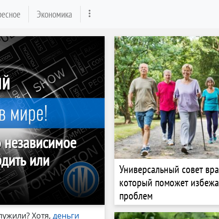
ресное
Экономика
о независимое
рдить или
Универсальный совет вра
который поможет избежа
проблем
служили? Хотя,
деньги