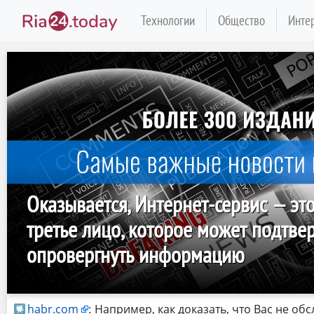
Технологии
Общество
Инте
Оказывается, Интернет-сервис — эт
третье лицо, которое может подтве
опровергнуть информацию
habr.com
:
Например, как доказать, что Вас не об