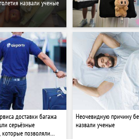
голетия назвали ученые
ервиса доставки багажа
Неочевидную причину б
ашли серьёзные
назвали ученые
, которые позволяли