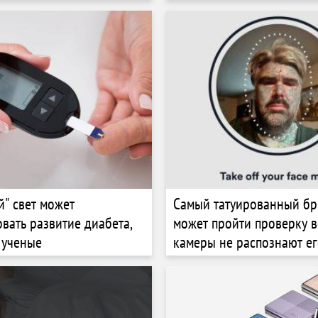
еренаправлять багаж
й" свет может
Самый татуированный бр
вать развитие диабета,
может пройти проверку 
 ученые
камеры не распознают е