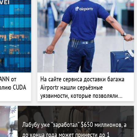
ANN от
На сайте сервиса доставки багажа
полию CUDA
Airportr нашли серьёзные
уязвимости, которые позволяли
красть и перенаправлять багаж
Лабубу уже "заработал" $650 миллионов, а
до конца года может принести до 1