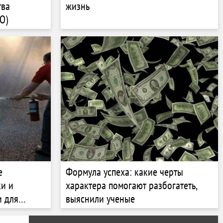
тва
жизнь
О)
е
Формула успеха: какие черты
ки и
характера помогают разбогатеть,
и для
выяснили ученые