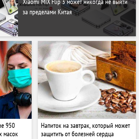
Xiaomi MIX Flip 3 может никогда не выйти
за пределами Китая
ие 950
Напиток на завтрак, который может
х масок
защитить от болезней сердца