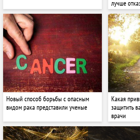
лучше отка
Новый способ борьбы с опасным
Какая при
видом рака представили ученые
защитить ва
врачи