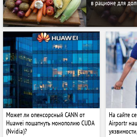
в рационе для дол
Может ли опенсорсный CANN от
На сайте с
Huawei пошатнуть монополию CUDA
Airportr н
(Nvidia)?
уязвимости