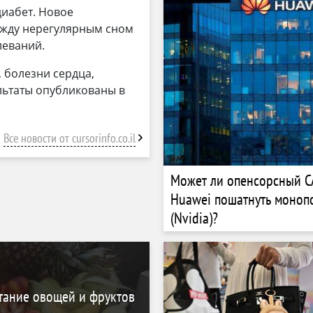
диабет. Новое
ежду нерегулярным сном
леваний.
, болезни сердца,
льтаты опубликованы в
Все новости от cursorinfo.co.il
Может ли опенсорсный C
Huawei пошатнуть моно
(Nvidia)?
тание овощей и фруктов