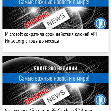
Microsoft сократила срок действия ключей API
NuGet.org с года до месяца
Visa купила ИБ‑стартап BioCatch за $2,4 млрд