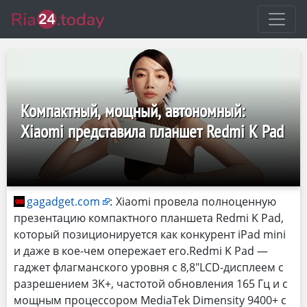
Компактный, мощный, автономный:
Xiaomi представила планшет Redmi K Pad
gagadget.com
:
Xiaomi провела полноценную
презентацию компактного планшета Redmi K Pad,
который позиционируется как конкурент iPad mini
и даже в кое-чем опережает его.Redmi K Pad —
гаджет флагманского уровня с 8,8″LCD-дисплеем с
разрешением 3K+, частотой обновления 165 Гц и с
мощным процессором MediaTek Dimensity 9400+ с