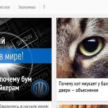
ресное
Экономика
 почему бум
Почему кот мяукает у ба
ейкерам
двери – объяснение
бвалились в начале июля: