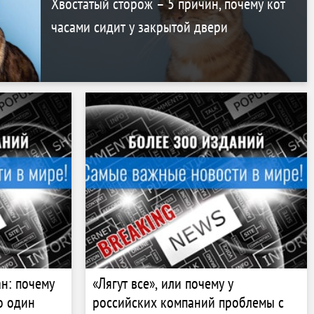
Хвостатый сторож – 5 причин, почему кот
часами сидит у закрытой двери
ан: почему
«Лягут все», или почему у
о один
российских компаний проблемы с