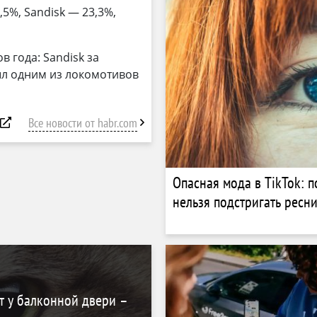
5%, Sandisk — 23,3%,
 года: Sandisk за
ыл одним из локомотивов
Все новости от habr.com
Опасная мода в TikTok: 
нельзя подстригать ресн
т у балконной двери –