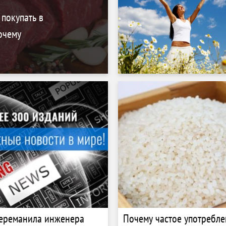
 покупать в
очему
переманила инженера
Почему частое употребле