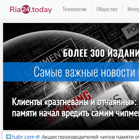
Технологии
Общество
Инте
Клиенты «разгневаны и отчаянны»:
памяти начал вредить самим чипм
habr.com
:
Акции производителей чипов памяти о