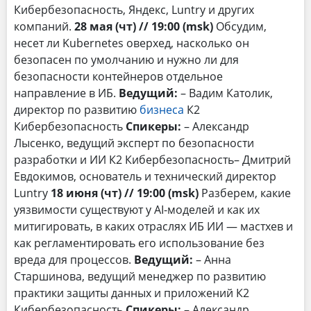
Кибербезопасность, Яндекс, Luntry и других
компаний.
28 мая (чт) // 19:00 (msk)
Обсудим,
несет ли Kubernetes оверхед, насколько он
безопасен по умолчанию и нужно ли для
безопасности контейнеров отдельное
направление в ИБ.
Ведущий:
– Вадим Католик,
директор по развитию
бизнеса
К2
Кибербезопасность
Спикеры:
– Александр
Лысенко, ведущий эксперт по безопасности
разработки и ИИ К2 Кибербезопасность– Дмитрий
Евдокимов, основатель и технический директор
Luntry
18 июня (чт) // 19:00 (msk)
Разберем, какие
уязвимости существуют у AI-моделей и как их
митигировать, в каких отраслях ИБ ИИ — мастхев и
как регламентировать его использование без
вреда для процессов.
Ведущий:
– Анна
Старшинова, ведущий менеджер по развитию
практики защиты данных и приложений К2
Кибербезопасность
Спикеры:
– Александр