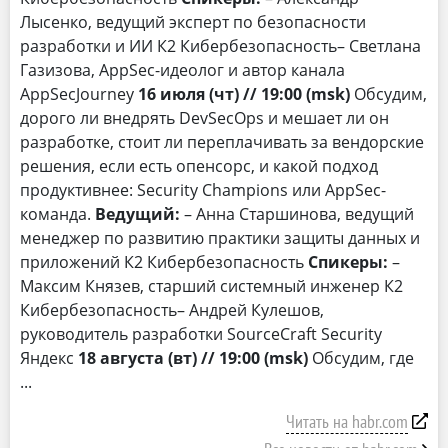
Лысенко, ведущий эксперт по безопасности
разработки и ИИ К2 Кибербезопасность– Светлана
Газизова, AppSec-идеолог и автор канала
AppSecJourney
16 июля (чт) // 19:00 (msk)
Обсудим,
дорого ли внедрять DevSecOps и мешает ли он
разработке, стоит ли переплачивать за вендорские
решения, если есть опенсорс, и какой подход
продуктивнее: Security Champions или AppSec-
команда.
Ведущий:
– Анна Старшинова, ведущий
менеджер по развитию практики защиты данных и
приложений К2 Кибербезопасность
Спикеры:
–
Максим Князев, старший системный инженер К2
Кибербезопасность– Андрей Кулешов,
руководитель разработки SourceCraft Security
Яндекс
18 августа (вт) // 19:00 (msk)
Обсудим, где
Читать на habr.com