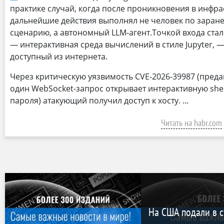
практике случай, когда после проникновения в инфра
дальнейшие действия выполнял не человек по заран
сценарию, а автономный LLM-агент.Точкой входа ста
— интерактивная среда вычислений в стиле Jupyter, 
доступный из интернета.
Через критическую уязвимость CVE-2026-39987 (пред
один WebSocket-запрос открывает интерактивную shel
пароля) атакующий получил доступ к хосту.
Читать на habr.com
На США подали в с