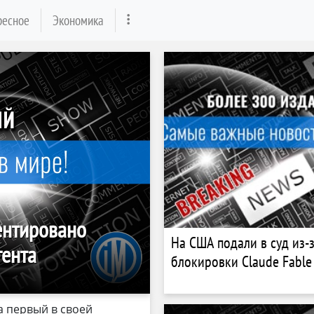
ресное
Экономика
ентировано
На США подали в суд из-
гента
блокировки Claude Fable
а первый в своей