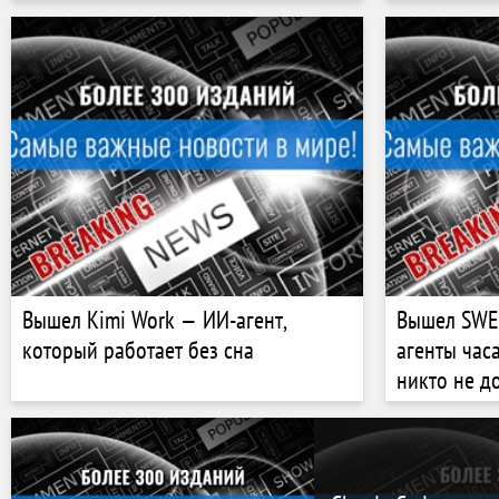
робота
Вышел Kimi Work — ИИ-агент,
Вышел SWE-
который работает без сна
агенты час
никто не д