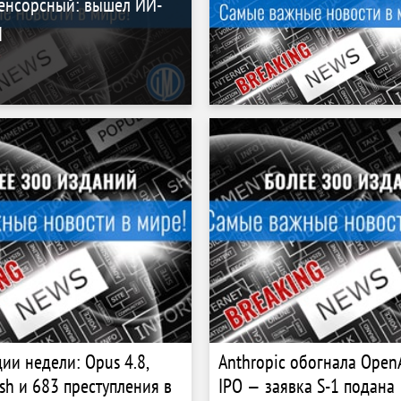
пенсорсный: вышел ИИ-
I
ии недели: Opus 4.8,
Anthropic обогнала OpenA
ash и 683 преступления в
IPO — заявка S-1 подана