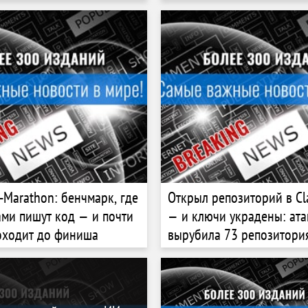
Marathon: бенчмарк, где
Открыл репозиторий в Cl
ами пишут код — и почти
— и ключи украдены: ата
оходит до финиша
вырубила 73 репозитория