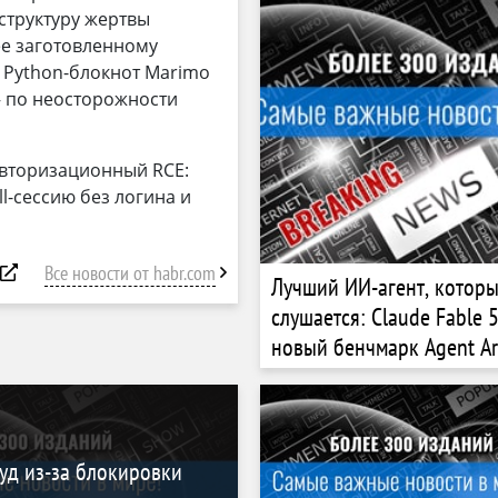
структуру жертвы
ее заготовленному
л Python-блокнот Marimo
— по неосторожности
авторизационный RCE:
l-сессию без логина и
Все новости от habr.com
Лучший ИИ-агент, которы
слушается: Claude Fable 
новый бенчмарк Agent A
уд из-за блокировки