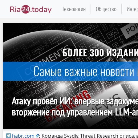
Технологии
Общество
Инте
Атаку провёл ИИ: впервые задокум
вторжение под управлением LLM-а
habr.com
:
Команда Sysdig Threat Research описал