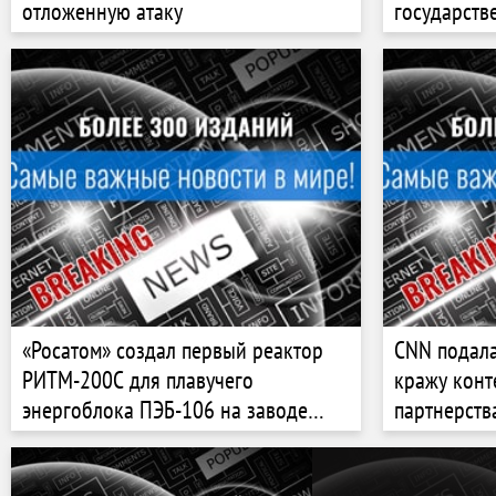
отложенную атаку
государств
«Росатом» создал первый реактор
CNN подала 
РИТМ-200С для плавучего
кражу конт
энергоблока ПЭБ-106 на заводе
партнерств
«ЗиО-Подольск»