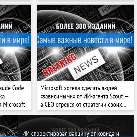
aude Code
Microsoft хотела сделать людей
ка
«зависимыми» от ИИ-агента Scout —
 Microsoft
а CEO отрекся от стратегии своих
вице-президентов
ИИ спроектировал вакцину от ковида и