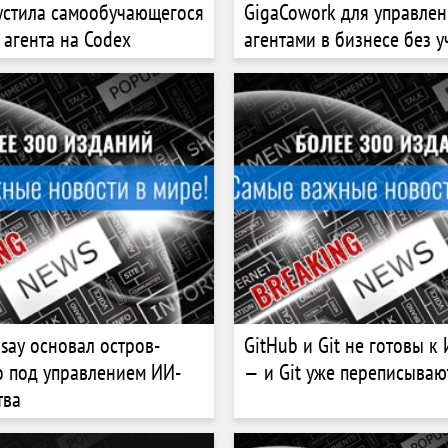
устила самообучающегося
GigaCowork для управлен
 агента на Codex
агентами в бизнесе без у
разработчиков
nsay основал остров-
GitHub и Git не готовы к
о под управлением ИИ-
— и Git уже переписываю
тва