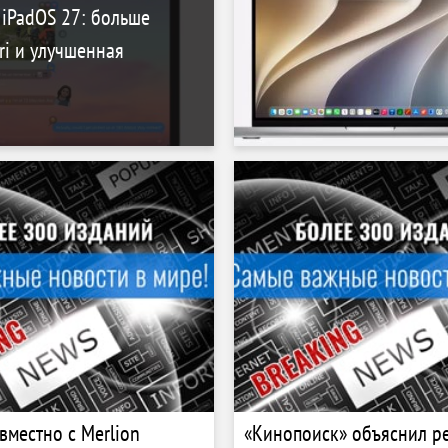
 iPadOS 27: больше
ri и улучшенная
вместно c Merlion
«Кинопоиск» объяснил р