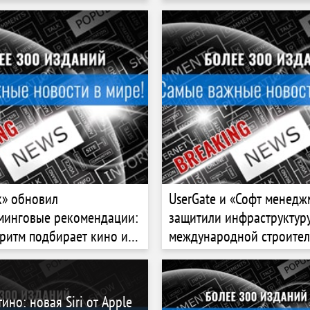
к» обновил
UserGate и «Софт менедж
минговые рекомендации:
защитили инфраструктур
ритм подбирает кино из
международной строите
айн‑кинотеатров
компании «Ренконс»
ино: новая Siri от Apple