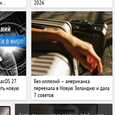
и
2026
macOS 27
Без иллюзий – американка
ить новую
переехала в Новую Зеландию и дала
7 советов