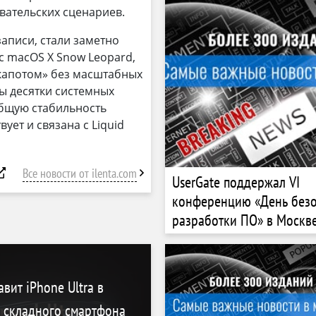
вательских сценариев.
записи, стали заметно
с macOS X Snow Leopard,
 капотом» без масштабных
ы десятки системных
общую стабильность
ует и связана с Liquid
Все новости от ilenta.com
UserGate поддержал VI
конференцию «День без
разработки ПО» в Москв
вит iPhone Ultra в
з складного смартфона