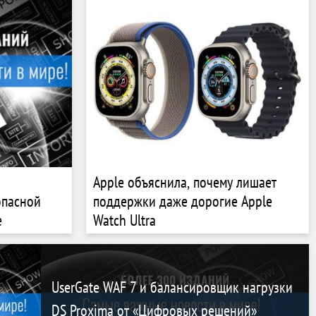
Apple объяснила, почему лишает
опасной
поддержки даже дорогие Apple
е
Watch Ultra
UserGate WAF 7 и балансировщик нагрузки
DS Proxima от «Цифровых решений»