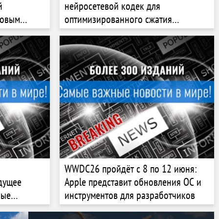
й
нейросетевой кодек для
новым
оптимизированного сжатия
изображений
WWDC26 пройдёт с 8 по 12 июня:
дущее
Apple представит обновления ОС и
вые
инструментов для разработчиков
листам