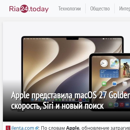
Технологии
Общество
Инте
Apple представила macOS 27 Golden
скорость, Siri и новый поиск
ilenta.com
:
По словам
Apple
, обновление затраги