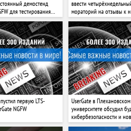
остоянный демостенд
ввести четырёхнедельны
GFW для тестирования
мораторий на отзывы к 
кибербезопасности
фильмам защитой от ИИ
ыпустил первую LTS-
UserGate в Плехановском
rGate NGFW
университете обсудил бу
кибербезопасности и но
требования к ИБ‑специа