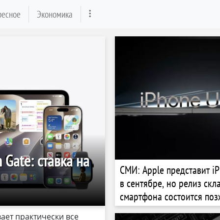
ресное
Экономика
 Gate: ставка на
СМИ: Apple представит iP
в сентябре, но релиз скл
смартфона состоится поз
вает практически все