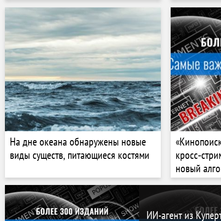
На дне океана обнаружены новые
«Кинопоис
виды существ, питающиеся костями
кросс‑стри
новый алго
разных онл
ИИ-агент из Куперт