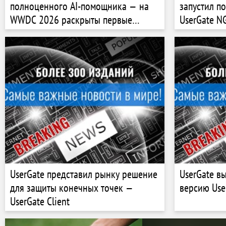
полноценного AI-помощника — на
запустил п
WWDC 2026 раскрыты первые
UserGate N
подробности
сценариев 
UserGate представил рынку решение
UserGate в
для защиты конечных точек —
версию Use
UserGate Client