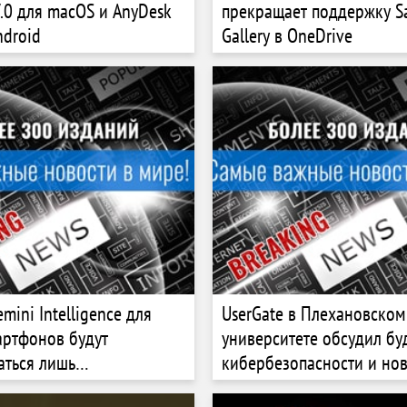
7.0 для macOS и AnyDesk
прекращает поддержку 
ndroid
Gallery в OneDrive
ini Intelligence для
UserGate в Плехановском
артфонов будут
университете обсудил бу
аться лишь
кибербезопасности и но
ным числом премиальных
требования к ИБ‑специа