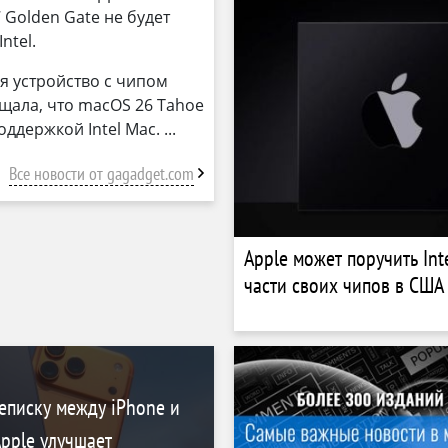
Golden Gate не будет
ntel.
я устройство с чипом
щала, что macOS 26 Tahoe
ддержкой Intel Mac.
Все новости от gagadget.com
Apple может поручить Int
части своих чипов в США
реписку между iPhone и
Apple улучшает