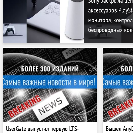
Sony раскрыла цен
аксессуаров PlaySt
монитора, контрол
беспроводных кол
UserGate выпустил первую LTS-
Вышел AnyD