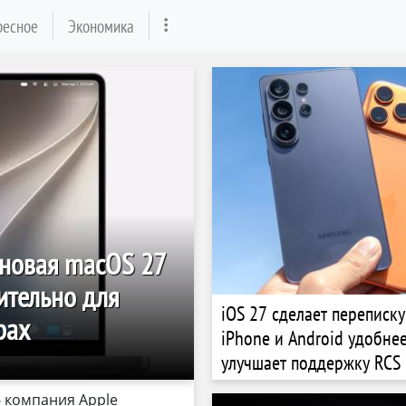
ресное
Экономика
 новая macOS 27
ительно для
iOS 27 сделает переписк
рах
iPhone и Android удобнее
улучшает поддержку RCS
 компания Apple