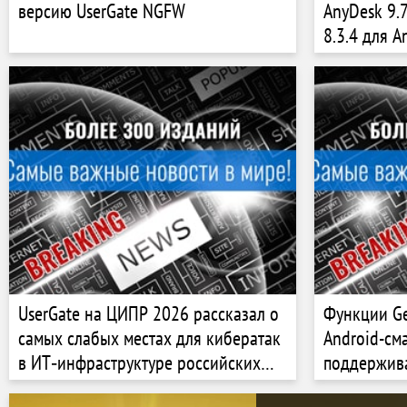
версию UserGate NGFW
AnyDesk 9.
8.3.4 для A
UserGate на ЦИПР 2026 рассказал о
Функции Gem
самых слабых местах для кибератак
Android-см
в ИТ‑инфраструктуре российских
поддержив
компаний
ограничен