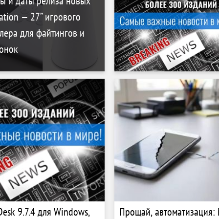
ы и даты релиза новых
ation — 27” игрового
лера для файтингов и
онок
esk 9.7.4 для Windows,
Прощай, автоматизация: 