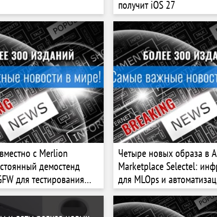
получит iOS 27
вместно c Merlion
Четыре новых образа в A
остоянный демостенд
Marketplace Selectel: ин
GFW для тестирования
для MLOps и автоматиза
кибербезопасности