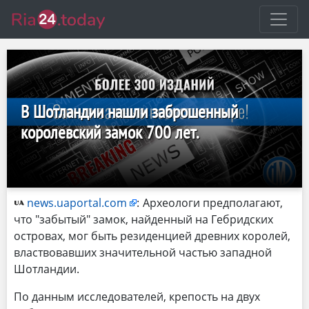
В Шотландии нашли заброшенный
королевский замок 700 лет.
news.uaportal.com
:
Археологи предполагают,
что "забытый" замок, найденный на Гебридских
островах, мог быть резиденцией древних королей,
властвовавших значительной частью западной
Шотландии.
По данным исследователей, крепость на двух