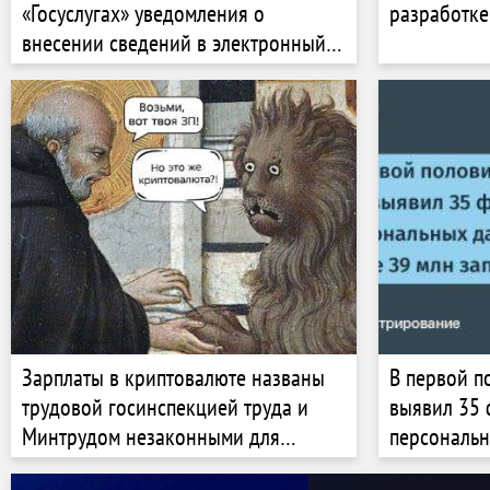
«Госуслугах» уведомления о
разработке
внесении сведений в электронный
реестр воинского учёта
Зарплаты в криптовалюте названы
В первой п
трудовой госинспекцией труда и
выявил 35 
Минтрудом незаконными для
персональ
российских компаний
более 39 м