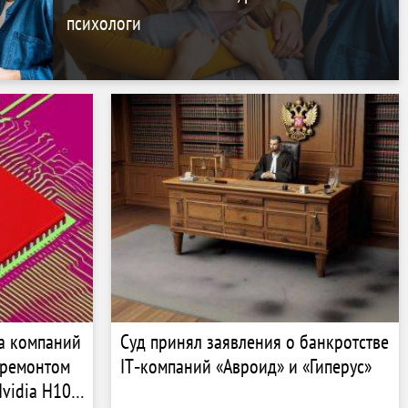
психологи
а компаний
Суд принял заявления о банкротстве
 ремонтом
IT‑компаний «Авроид» и «Гиперус»
vidia H100