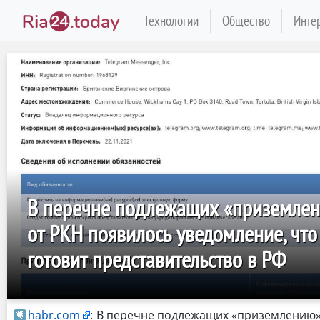
Технологии
Общество
Инте
В перечне подлежащих «приземле
от РКН появилось уведомление, что
готовит представительство в РФ
habr.com
:
В перечне подлежащих «приземлению»