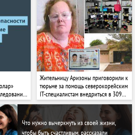
Жительницу Аризоны приговорили к
олар»
тюрьме за помощь северокорейским
следовании
IT-специалистам внедриться в 309
т»
американских компаний
Что нужно вычеркнуть из своей жизни,
чтобы быть счастливым, рассказали