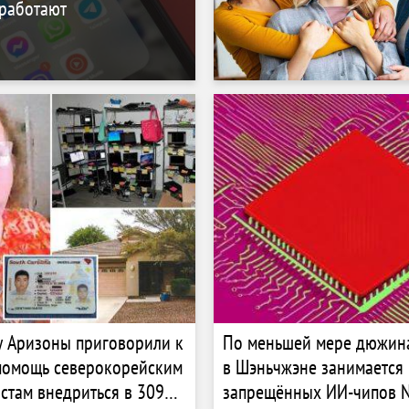
 работают
 Аризоны приговорили к
По меньшей мере дюжин
помощь северокорейским
в Шэньчжэне занимается
истам внедриться в 309
запрещённых ИИ-чипов N