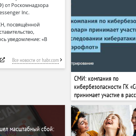
Ф) от Роскомнадзора
ssenger Inc.
РКН, посвящённой
ставительство,
сь уведомление: «В
Все новости от habr.com
СМИ: компания по
кибербезопасности ГК «С
принимает участие в рас
кибератаки на «Аэрофло
ошел масштабный сбой: