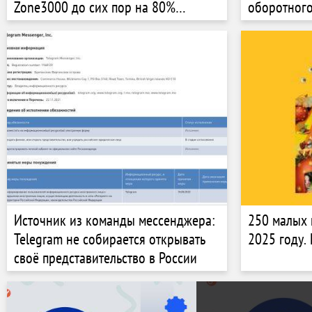
Zone3000 до сих пор на 80%
оборотного
зависит от одного заказчика, но не
РКН не вып
меняет стратегию. Почему?
Интервью CEO
Источник из команды мессенджера:
250 малых 
Telegram не собирается открывать
2025 году. 
своё представительство в России