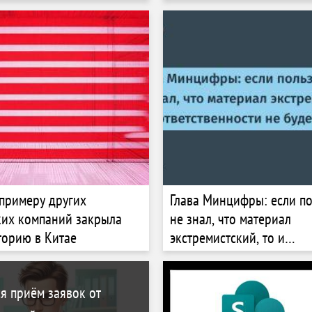
ких компаний
и A100
примеру других
Глава Минцифры: если по
ких компаний закрыла
не знал, что материал
орию в Китае
экстремистский, то и
ответственности не будет
я приём заявок от