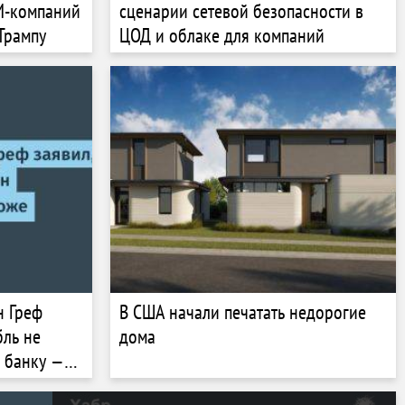
И-компаний
сценарии сетевой безопасности в
Трампу
ЦОД и облаке для компаний
н Греф
В США начали печатать недорогие
бль не
дома
, банку —