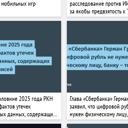
 мобильных игр
расследование против И
за якобы предвзятость к 
оловине 2025 года РКН
Глава «Сбербанка» Герма
фактов утечек
заявил, что цифровой ру
ных данных, содержащих
нужен физическому лицу
лн записей
тоже