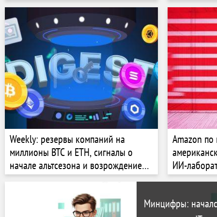
кибератаки на «Аэрофлот»
американс
Weekly: резервы компаний на
Amazon по 
миллионы BTC и ETH, сигналы о
американс
начале альтсезона и возрождение
ИИ-лаборат
NFT
Минцифры: началс