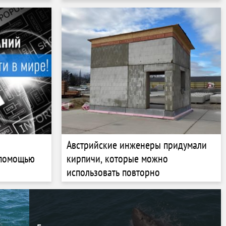
пауэрбанка Nimble Sharepower
общей емкостью 10000 мАч
Австрийские инженеры придумали
 помощью
кирпичи, которые можно
использовать повторно