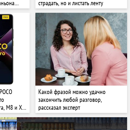
аньона
страдать, но и листать ленту
 POCO
Какой фразой можно удачно
то
закончить любой разговор,
ra, M8 и X7
рассказал эксперт