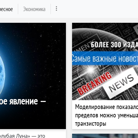
ресное
Экономика
ое явление —
Моделирование показало
пределов можно уменьша
транзисторы
олубая Луна» — это