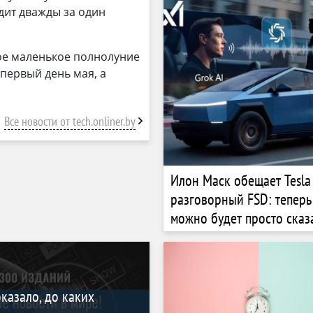
дит дважды за один
мое маленькое полнолуние
первый день мая, а
Все новости от tech.onliner.by
Илон Маск обещает Tesla
разговорный FSD: тепер
можно будет просто сказа
ехать
казало, до каких