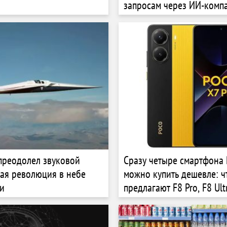
запросам через ИИ-комп
люмен
преодолел звуковой
Сразу четыре смартфона
хая революция в небе
можно купить дешевле: ч
и
предлагают F8 Pro, F8 Ult
Pro