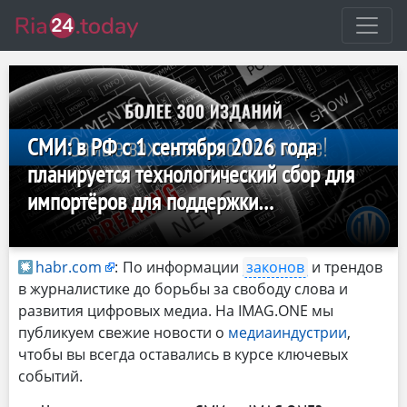
СМИ: в РФ с 1 сентября 2026 года
планируется технологический сбор для
импортёров для поддержки
отечественных технологий
habr.com
:
По информации
законов
и трендов
в журналистике до борьбы за свободу слова и
развития цифровых медиа. На IMAG.ONE мы
публикуем свежие новости о
медиаиндустрии
,
чтобы вы всегда оставались в курсе ключевых
событий.