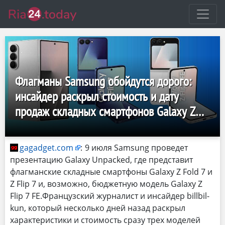
Флагманы Samsung обойдутся дорого:
инсайдер раскрыл стоимость и дату
продаж складных смартфонов Galaxy Z
Fold 7, Z Flip 7 и Z Flip 7 FE
gagadget.com
:
9 июля Samsung проведет
презентацию Galaxy Unpacked, где представит
флагманские складные смартфоны Galaxy Z Fold 7 и
Z Flip 7 и, возможно, бюджетную модель Galaxy Z
Flip 7 FE.Французский журналист и инсайдер billbil-
kun, который несколько дней назад раскрыл
характеристики и стоимость сразу трех моделей