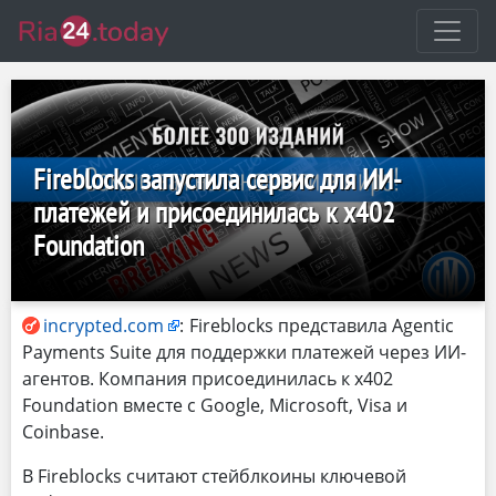
Fireblocks запустила сервис для ИИ-
платежей и присоединилась к x402
Foundation
incrypted.com
:
Fireblocks представила Agentic
Payments Suite для поддержки платежей через ИИ-
агентов. Компания присоединилась к x402
Foundation вместе с Google, Microsoft, Visa и
Coinbase.
В Fireblocks считают стейблкоины ключевой