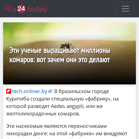
Эти ученые выращивают миллионы
комаров: вот зачем они это делают
tech.onliner.by
:
В бразильском городе
Куритиба создали специальную «‎фабрику»‎, на
которой разводят Aedes aegypti, или же
желтолихорадочных комаров.
Эти насекомые являются переносчиками
лихорадки денге: на этой «‎фабрике»‎ им внедряют