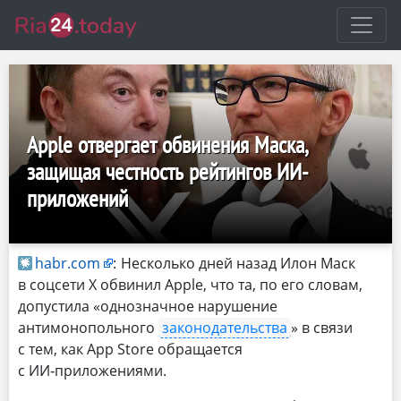
Apple отвергает обвинения Маска,
защищая честность рейтингов ИИ-
приложений
habr.com
:
Несколько дней назад Илон Маск
в соцсети X обвинил Apple, что та, по его словам,
допустила «однозначное нарушение
антимонопольного
законодательства
» в связи
с тем, как App Store обращается
с ИИ‑приложениями.