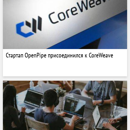
Стартап OpenPipe присоединился к CoreWeave