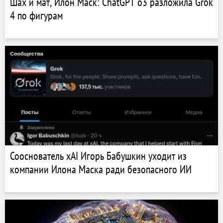
Шах и мат, Илон Маск: ChatGPT o3 разложила Grok
4 по фигурам
Сооснователь xAI Игорь Бабушкин уходит из
компании Илона Маска ради безопасного ИИ