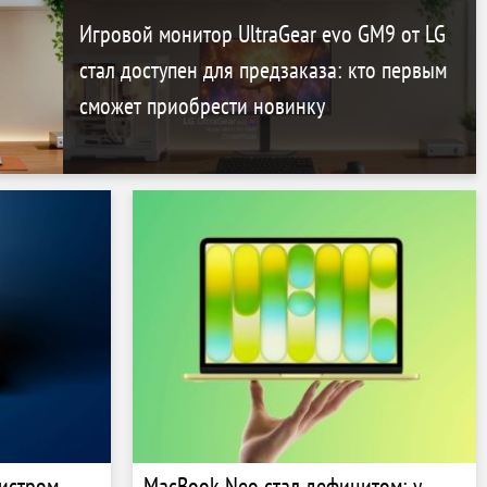
Игровой монитор UltraGear evo GM9 от LG
стал доступен для предзаказа: кто первым
сможет приобрести новинку
нистром
MacBook Neo стал дефицитом: у