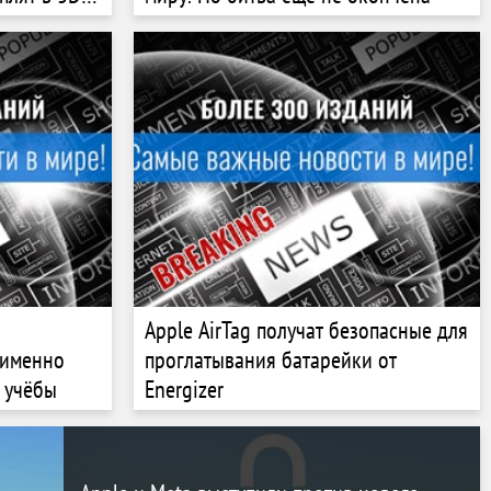
Apple AirTag получат безопасные для
 именно
проглатывания батарейки от
я учёбы
Energizer