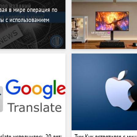
вая в мире операция по
ты с использованием
slate исполнилось 20 лет:
Тим Кук встретился с ми