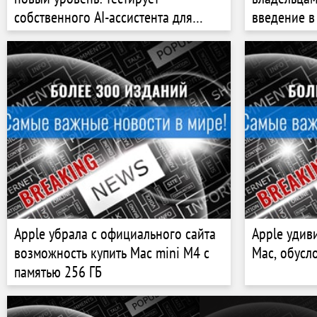
собственного AI-ассистента для
введение в
поиска фильмов и сериалов
Apple Intel
Apple убрала с официального сайта
Apple удиви
возможность купить Mac mini M4 с
Mac, обусл
памятью 256 ГБ