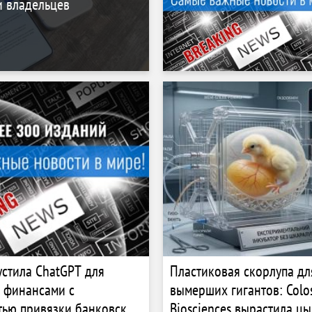
и владельцев
устила ChatGPT для
Пластиковая скорлупа дл
 финансами с
вымерших гигантов: Colos
ью привязки банковских
Biosciences вырастила цы