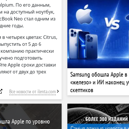
lpium. По его данным,
 на доступный ноутбук,
cBook Neo стал одним из
дние годы.
 в четырех цветах: Citrus,
выпустить от 5 до 6
л компанию практически
учено подготовить
те Apple сроки доставки
ляют от двух до трех
Samsung обошла Apple в
«железо» и ИИ наконец 
скептиков
Все новости от ilenta.com
ошла Apple по уровню