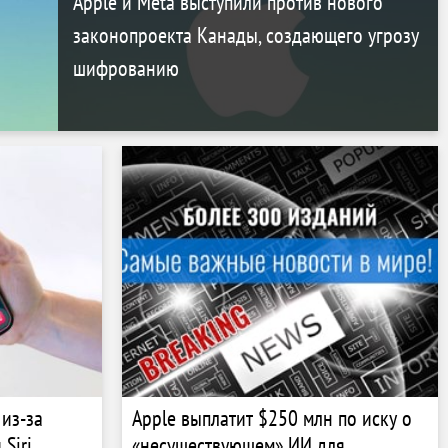
Apple и Meta выступили против нового
законопроекта Канады, создающего угрозу
шифрованию
 из-за
Apple выплатит $250 млн по иску о
Siri
«несуществующем» ИИ для