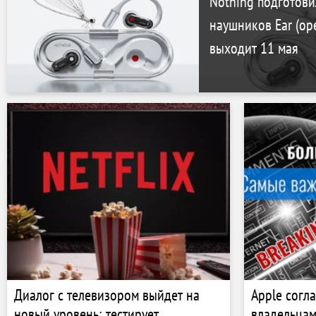
Nothing подготови
наушников Ear (op
выходит 11 мая
Диалог с телевизором выйдет на
Apple согл
новый уровень: тестирует
владельцам