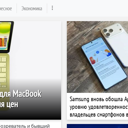
ресное
Экономика
 для MacBook
Samsung вновь обошла A
я цен
уровню удовлетвореннос
владельцев смартфонов 
бозреватель и бывший