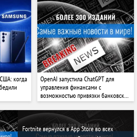
 США: когда
OpenAI запустила ChatGPT для
убедили
управления финансами с
возможностью привязки банковских
счетов
Fortnite вернулся в App Store во всех