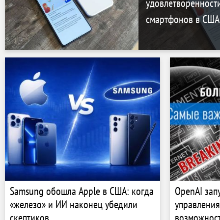
удовлетворенност
смартфонов в США
Samsung обошла Apple в США: когда
OpenAI зап
«железо» и ИИ наконец убедили
управления
скептиков
возможност