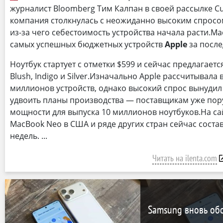
журналист Bloomberg Тим Калпан в своей рассылке Cu
компания столкнулась с неожиданно высоким спросом
из-за чего себестоимость устройства начала расти.Ma
самых успешных бюджетных устройств
Apple
за после
Ноутбук стартует с отметки $599 и сейчас предлагается
Blush, Indigo и Silver.Изначально Apple рассчитывала 
миллионов устройств, однако высокий спрос вынуди
удвоить планы производства — поставщикам уже пор
мощности для выпуска 10 миллионов ноутбуков.На сай
MacBook Neo в США и ряде других стран сейчас состав
недель.
Читать на ilenta.com
Samsung вновь об