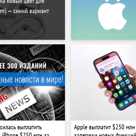
ла новый цвет для
en) — синий вариант
асилась выплатить
Apple выплатит $250 млн
 iPhone $250 млн за
задержки новых функций 