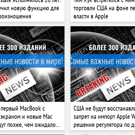
учил новую функцию для
торговли США на фоне п
произношения
власти в Apple
 первый MacBook с
США не будут восстанавл
экраном и новые Mac
запрет на импорт Apple W
дут позже, чем ожидалось
решения регулятора по 
олкнулась с дефицитом